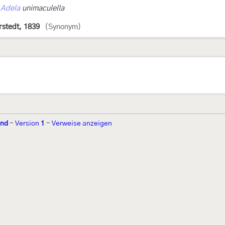
›
Adela
unimaculella
rstedt, 1839
(Synonym)
and
-
Version
1
-
Verweise anzeigen