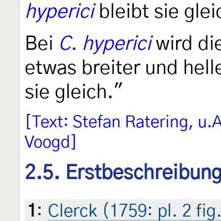
hyperici
bleibt sie glei
Bei
C. hyperici
wird di
etwas breiter und hell
sie gleich."
[Text: Stefan Ratering, u.
Voogd]
2.5. Erstbeschreibun
1
:
Clerck (1759: pl. 2 fig