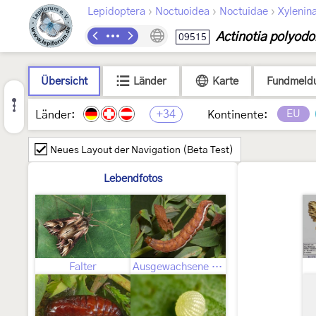
›
›
›
Lepidoptera
Noctuoidea
Noctuidae
Xylenin
Actinotia polyodo
09515
Übersicht
Länder
Karte
Fundmeld
+34
EU
Länder:
Kontinente:
Neues Layout der Navigation (Beta Test)
Lebendfotos
Falter
Ausgewachsene Raupe