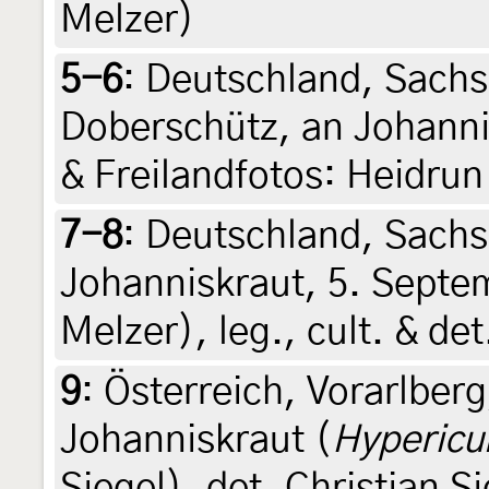
Melzer)
5-6
:
Deutschland, Sachs
Doberschütz, an Johanni
& Freilandfotos: Heidrun
7-8
:
Deutschland, Sachse
Johanniskraut, 5. Septe
Melzer), leg., cult. & de
9
:
Österreich, Vorarlberg
Johanniskraut (
Hyperic
Siegel), det. Christian S