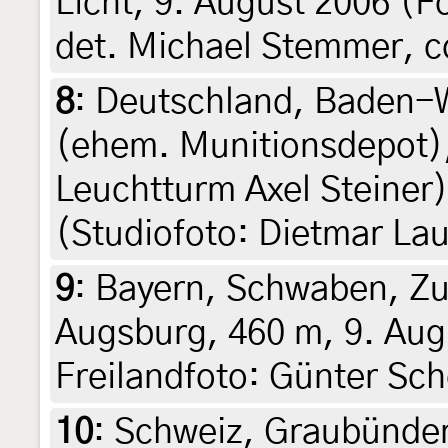
Licht, 9. August 2006 (
det. Michael Stemmer, co
8
:
Deutschland, Baden-W
(ehem. Munitionsdepot),
Leuchtturm Axel Steiner)
(Studiofoto: Dietmar Lau
9
:
Bayern, Schwaben, Z
Augsburg, 460 m, 9. Aug
Freilandfoto: Günter Scho
10
:
Schweiz, Graubünden