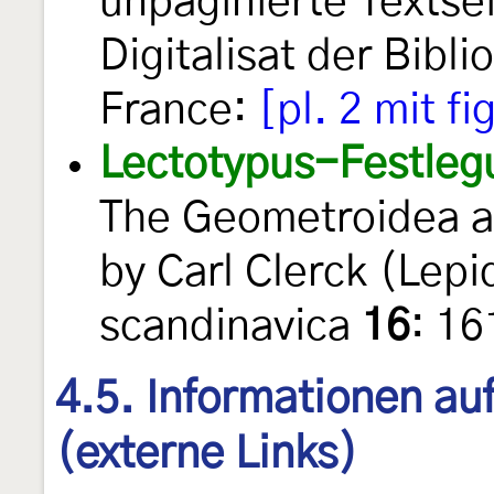
unpaginierte Textse
Digitalisat der Bibl
France:
[pl. 2 mit fi
Lectotypus-Festleg
The Geometroidea a
by Carl Clerck (Lep
scandinavica
16
: 1
4.5. Informationen au
(externe Links)