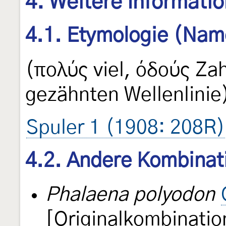
4. Weitere Informati
4.1. Etymologie (Nam
(πολύς viel, όδούς Za
gezähnten Wellenlinie
Spuler 1 (1908: 208R)
4.2. Andere Kombinat
Phalaena polyodon
[Originalkombinatio