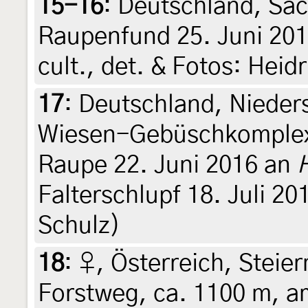
15-16
:
Deutschland, Sac
Raupenfund 25. Juni 2011,
cult., det. & Fotos: Heid
17
:
Deutschland, Niede
Wiesen-Gebüschkomplex 
Raupe 22. Juni 2016 an
Falterschlupf 18. Juli 201
Schulz)
18
:
♀, Österreich, Steier
Forstweg, ca. 1100 m, am