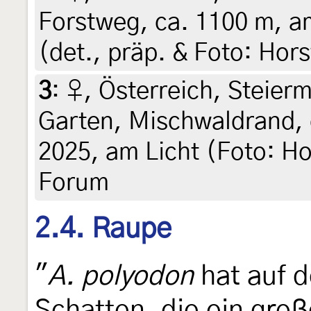
Forstweg, ca. 1100 m, am
(det., präp. & Foto: Hors
3
:
♀, Österreich, Steierm
Garten, Mischwaldrand, 
2025, am Licht (Foto: Hor
Forum
2.4. Raupe
"
A. polyodon
hat auf 
Schatten, die ein gro