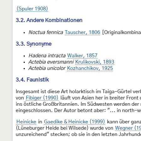
(Spuler 1908)
3.2. Andere Kombinationen
Noctua fennica
Tauscher, 1806
[Originalkombina
3.3. Synonyme
Hadena intracta
Walker, 1857
Actebia eversmanni
Krulikovski, 1893
Actebia unicolor
Kozhanchikov, 1925
3.4. Faunistik
Insgesamt ist diese Art holarktisch im Taiga-Gürtel ve
von
Fibiger (1990)
läuft von Asien her in breiter Fro
ins östliche Großbritannien. Im Südwesten werden der n
eingeschlossen. Der Autor betont aber: "... in north-w
Heinicke
in
Gaedike & Heinicke (1999)
kann über ganz
(Lüneburger Heide bei Wilsede) wurde von
Wegner (1
unzureichend" stecken; ob sie in den letzten Jahrhunde