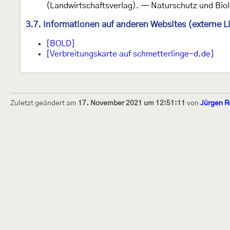
(Landwirtschaftsverlag). — Naturschutz und Biolo
3.7. Informationen auf anderen Websites (externe L
[BOLD]
[Verbreitungskarte auf schmetterlinge-d.de]
Zuletzt geändert am
17. November 2021 um 12:51:11
von
Jürgen R
Dieses Internetportal wurde am 16. Septembe
Raupen bestimmen" gegründet und am 23. De
(technische Betreuung) übernommen. Seit 20