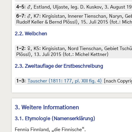
4-5
:
♂, Estland, Uljaste, leg. D. Kuskov, 3. August 19
6-7
:
♂, K7: Kirgisistan, Innerer Tienschan, Naryn, 
Rudolf Keller & Bernd Plössl), 15. Juli 2015 (fot.: Mic
2.2. Weibchen
1-2
:
♀, K5: Kirgisistan, Nord Tienschan, Gebiet Tschü
Plössl), 13. Juli 2015 (fot.: Michel Kettner)
2.3. Zweitauflage der Erstbeschreibung
1-3
:
Tauscher (1811: 177, pl. XIII fig. 4)
[nach Copyrig
3. Weitere Informationen
3.1. Etymologie (Namenserklärung)
Fennia Finnland, „die Finnische“.