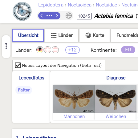
›
›
›
Lepidoptera
Noctuoidea
Noctuidae
Noctuin
Actebia fennica
10245
(
Übersicht
Länder
Karte
Fundmeld
+12
EU
Länder:
Kontinente:
E
Neues Layout der Navigation (Beta Test)
Lebendfotos
Diagnose
Falter
Männchen
Weibchen