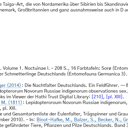
he Taiga-Art, die von Nordamerika über Sibirien bis Skandinav
Dänemark, Großbritannien und ganz ausnahmsweise auch in D a
 Volume 1. Noctuinae I. – 208 S., 16 Farbtafeln; Sorø (Entom
der Schmetterlinge Deutschlands (Entomofauna Germanica 3).
ger (2014)
: Die Nachtfalter Deutschlands. Ein Feldführer. 
idopterorum Novorum Russiae indigenorum observationes s
ks im Viewer der Hathi Trust Digital Library:
[210]
,
[pl. XIII]
.
. M. (1811)
: Lepidopteroroum Novorum Russiae indigenorum, 
pl. XIII.
te und Gesamtartenliste der Eulenfalter, Trägspinner und Gr
mber 2010). – In:
Binot-Hafke, M., Balzer, S., Becker, N., Gr
e gefährdeter Tiere, Pflanzen und Pilze Deutschlands. Band 3: