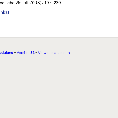
gische Vielfalt 70 (3): 197-239.
inks)
odeland
-
Version
32
-
Verweise anzeigen
r 2002 von
Walter Schön
(
www.schmetterling-raupe.de
) als "Forum Sc
zember 2004 von
Erwin Rennwald
(fachliche Supervision) und
Jürgen R
06 wird es vom gemeinnützigen
Lepiforum e.V.
getragen.