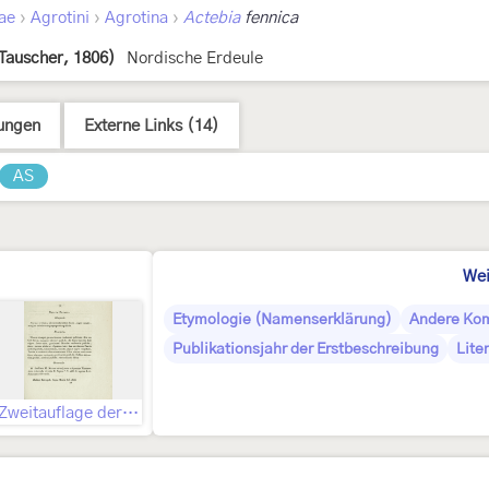
›
›
›
ae
Agrotini
Agrotina
Actebia
fennica
Tauscher, 1806)
Nordische Erdeule
ungen
Externe Links (14)
AS
Wei
Etymologie (Namenserklärung)
Andere Ko
Publikationsjahr der Erstbeschreibung
Lite
Zweitauflage der Erstbeschreibung