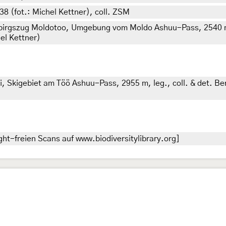
38 (fot.: Michel Kettner), coll. ZSM
Gebirgszug Moldotoo, Umgebung vom Moldo Ashuu-Pass, 2540 m, 
hel Kettner)
i, Skigebiet am Töö Ashuu-Pass, 2955 m, leg., coll. & det. Be
ht-freien Scans auf www.biodiversitylibrary.org]