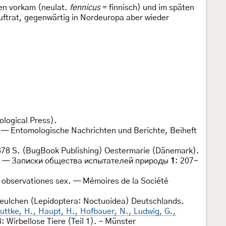
ien vorkam (neulat.
fennicus
= finnisch) und im späten
uftrat, gegenwärtig in Nordeuropa aber wieder
ological Press).
 — Entomologische Nachrichten und Berichte, Beiheft
— 878 S. (BugBook Publishing) Oestermarie (Dänemark).
ex. — Записки общества испытателей природы
1
: 207-
observationes sex. — Mémoires de la Société
aueulchen (Lepidoptera: Noctuoidea) Deutschlands.
uttke, H., Haupt, H., Hofbauer, N., Ludwig, G.,
 Wirbellose Tiere (Teil 1). – Münster