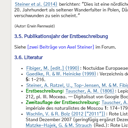
Steiner et al. (2014)
berichten: "Dies ist eine nördlic
20. Jahrhundert als seltener Wanderfalter in Polen, 
verschwunden zu sein scheint."
(Autor: Erwin Rennwald)
3.5. Publikationsjahr der Erstbeschreibung
Siehe
[zwei Beiträge von Axel Steiner]
im Forum.
3.6. Literatur
Fibiger, M. [edit.] (1990)
: Noctuidae Europaeae.
Gaedike, R. & W. Heinicke (1999)
: Verzeichnis 
5
: 1-216.
Steiner, A. Ratzel, U., Top-Jensen, M. & M. Fibi
Erstbeschreibung:
Tauscher, A. M. (1806)
: Lep
212, pl. III. Москва. — Digitalisat von Google Boo
Zweitauflage der Erstbeschreibung:
Tauscher, A
impériale des naturalistes de Moscou
1
: 174-179, 
Wachlin, V. & R. Bolz (2012 ["2011"])
: Rote Lis
Stand Dezember 2007 (geringfügig ergänzt Deze
Matzke-Hajek, G. & M. Strauch
(Red.): Rote List