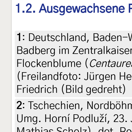
1.2. Ausgewachsene 
1
:
Deutschland, Baden-
Badberg im Zentralkaise
Flockenblume (
Centaure
(Freilandfoto: Jürgen He
Friedrich (Bild gedreht)
2
:
Tschechien, Nordböhm
Umg. Horní Podluží, 23. 
Mathias Scholz), det. Ro