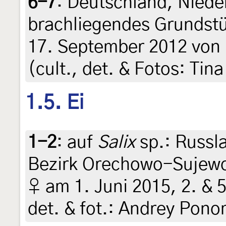
6-7
:
Deutschland, Niede
brachliegendes Grundstü
17. September 2012 von
(cult., det. & Fotos: Tin
1.5. Ei
1-2
:
auf
Salix
sp.: Russl
Bezirk Orechowo-Sujewo,
♀ am 1. Juni 2015, 2. & 5.
det. & fot.: Andrey Pon