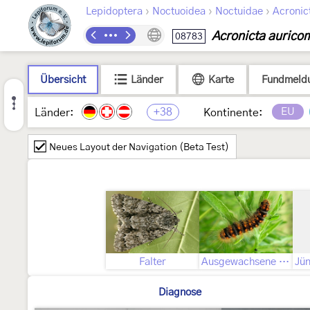
›
›
›
Lepidoptera
Noctuoidea
Noctuidae
Acronic
Acronicta aurico
08783
Übersicht
Länder
Karte
Fundmeld
+38
EU
Länder:
Kontinente:
Neues Layout der Navigation (Beta Test)
Falter
Ausgewachsene Raupe
Diagnose