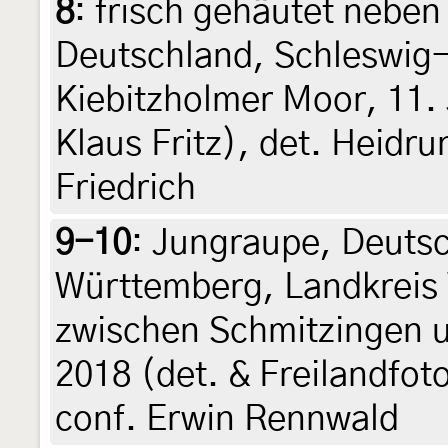
8
:
frisch gehäutet nebe
Deutschland, Schleswig-
Kiebitzholmer Moor, 11. 
Klaus Fritz), det. Heidru
Friedrich
9-10
:
Jungraupe, Deuts
Württemberg, Landkreis
zwischen Schmitzingen u
2018 (det. & Freilandfot
conf. Erwin Rennwald