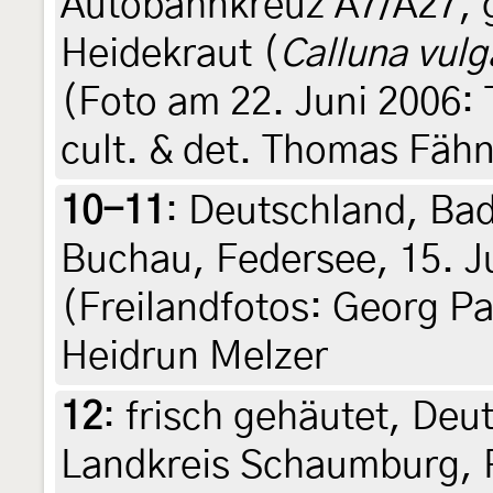
Autobahnkreuz A7/A27, 
Heidekraut (
Calluna vulg
(Foto am 22. Juni 2006:
cult. & det. Thomas Fähn
10-11
:
Deutschland, Ba
Buchau, Federsee, 15. J
(Freilandfotos: Georg Pa
Heidrun Melzer
12
:
frisch gehäutet, Deu
Landkreis Schaumburg, 