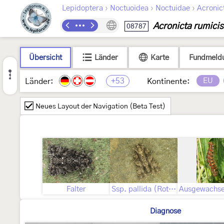
›
›
›
Lepidoptera
Noctuoidea
Noctuidae
Acronic
Acronicta rumicis
08787
Übersicht
Länder
Karte
Fundmeld
+53
EU
Länder:
Kontinente:
Neues Layout der Navigation (Beta Test)
Falter
Ssp. pallida (Rothschild, 1920)
Diagnose