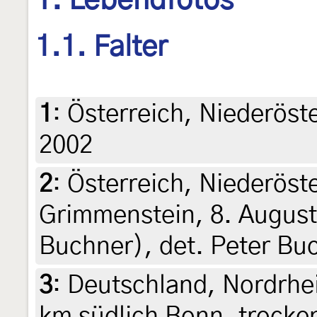
1. Lebendfotos
1.1. Falter
1
:
Österreich, Niederöste
2002
2
:
Österreich, Niederöst
Grimmenstein, 8. August
Buchner), det. Peter Bu
3
:
Deutschland, Nordrhe
km südlich Bonn, trocke