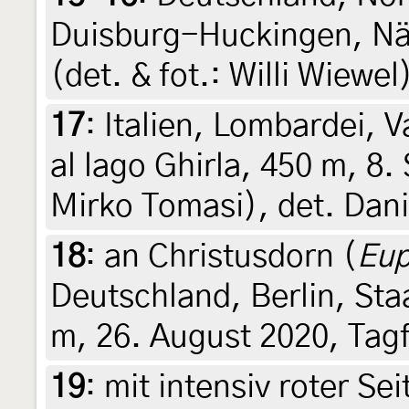
Duisburg-Huckingen, Näh
(det. & fot.: Willi Wiewe
17
:
Italien, Lombardei, V
al lago Ghirla, 450 m, 8.
Mirko Tomasi), det. Dani
18
:
an Christusdorn (
Eup
Deutschland, Berlin, St
m, 26. August 2020, Tag
19
:
mit intensiv roter Se