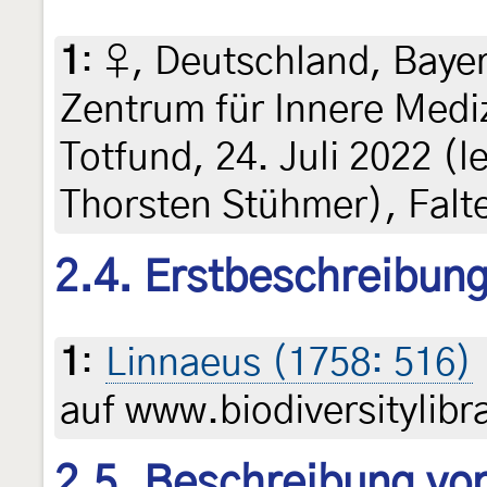
1
:
♀, Deutschland, Baye
Zentrum für Innere Medi
Totfund, 24. Juli 2022 (le
Thorsten Stühmer), Falt
2.4. Erstbeschreibun
1
:
Linnaeus (1758: 516)
auf www.biodiversitylibr
2.5. Beschreibung von