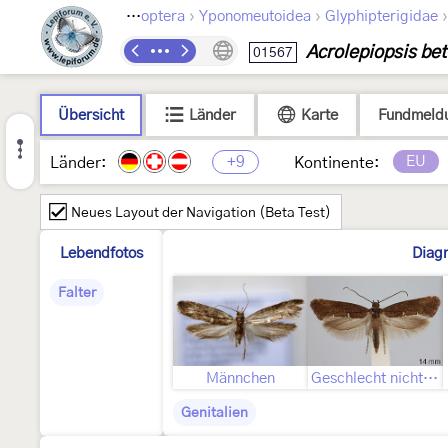
›
›
Lepidoptera
Yponomeutoidea
Glyphipterigidae
Acrolepiopsis bet
01567
Übersicht
Länder
Karte
Fundmeld
+9
EU
Länder:
Kontinente:
Neues Layout der Navigation (Beta Test)
Lebendfotos
Diag
Falter
Männchen
Geschlecht nicht bestimmt
Genitalien