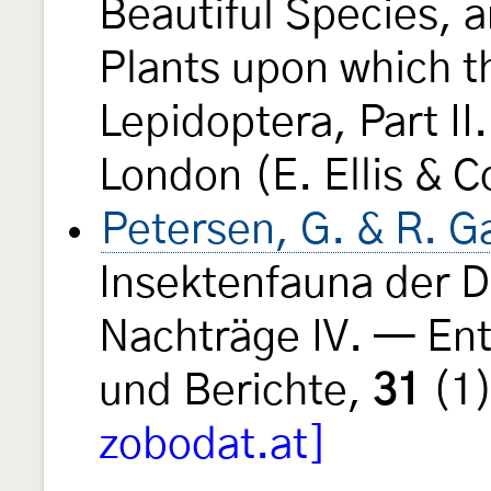
Beautiful Species, a
Plants upon which th
Lepidoptera, Part II
London (E. Ellis & C
Petersen, G. & R. G
Insektenfauna der 
Nachträge IV. — En
und Berichte,
31
(1)
zobodat.at]