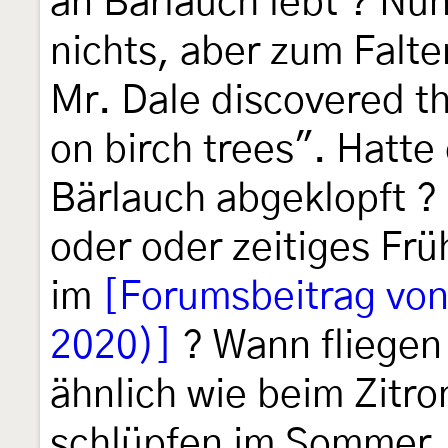
an Bärlauch lebt ? Nu
nichts, aber zum Falte
Mr. Dale discovered th
on birch trees". Hatte
Bärlauch abgeklopft ?
oder oder zeitiges Frü
im
[Forumsbeitrag von
2020)]
? Wann fliegen 
ähnlich wie beim Zitron
schlüpfen im Sommer, 