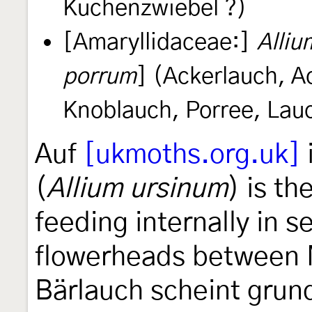
Küchenzwiebel ?)
[Amaryllidaceae:]
Alli
porrum
] (Ackerlauch, 
Knoblauch, Porree, Lauc
Auf
[ukmoths.org.uk]
(
Allium ursinum
) is th
feeding internally in 
flowerheads between 
Bärlauch scheint grund