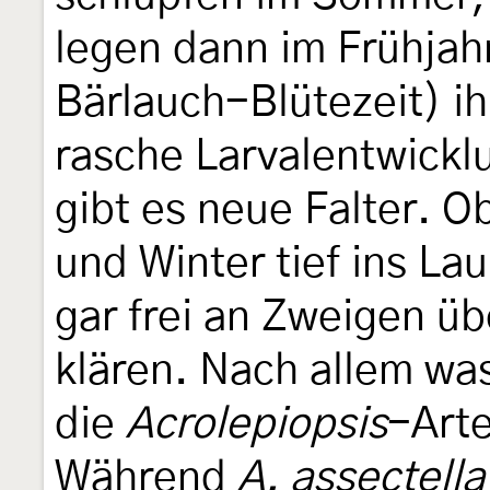
legen dann im Frühjahr 
Bärlauch-Blütezeit) i
rasche Larvalentwickl
gibt es neue Falter. Ob
und Winter tief ins La
gar frei an Zweigen üb
klären. Nach allem wa
die
Acrolepiopsis
-Arte
Während
A. assectella