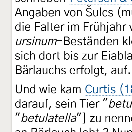
Angaben von Šulcs (mü
die Falter im Frühjahr
ursinum
-Beständen klo
sich dort bis zur Eiabl
Bärlauchs erfolgt, auf.
Und wie kam
Curtis (
darauf, sein Tier "
betu
"
betulatella
"] zu nen