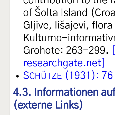
contribution to the 
of Šolta Island (Croa
Gljive, lišajevi, flor
Kulturno-informativn
Grohote: 263-299.
researchgate.net]
S
(1931): 76
CHÜTZE
4.3. Informationen au
(externe Links)