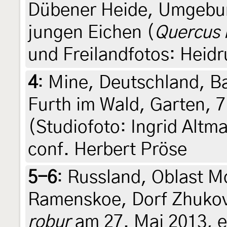
Dübener Heide, Umgebun
jungen Eichen (
Quercus 
und Freilandfotos: Heid
4
:
Mine, Deutschland, Ba
Furth im Wald, Garten, 
(Studiofoto: Ingrid Altm
conf. Herbert Pröse
5-6
:
Russland, Oblast M
Ramenskoe, Dorf Zhuko
robur
am 27. Mai 2013, e.