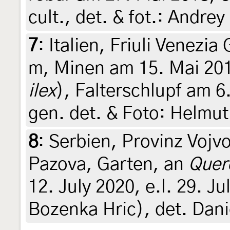
cult., det. & fot.: Andr
7
:
Italien, Friuli Venezia 
m, Minen am 15. Mai 201
ilex
), Falterschlupf am 6.
gen. det. & Foto: Helmu
8
:
Serbien, Provinz Vojvo
Pazova, Garten, an
Quer
12. July 2020, e.l. 29. Jul
Bozenka Hric), det. Dani