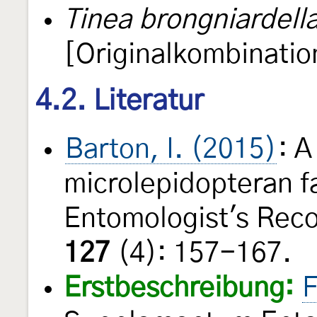
Tinea brongniardell
[Originalkombinatio
4.2. Literatur
Barton, I. (2015)
: A
microlepidopteran f
Entomologist's Reco
127
(4): 157-167.
Erstbeschreibung:
F