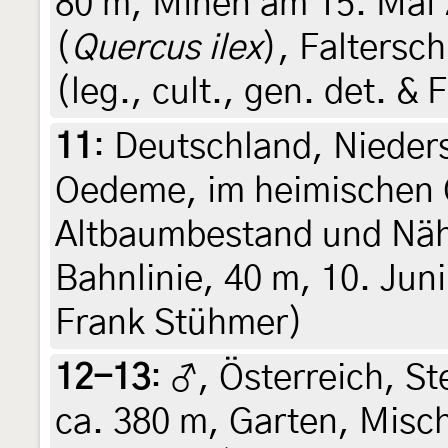
80 m, Minen am 15. Mai 
(
Quercus ilex
), Faltersc
(leg., cult., gen. det. &
11
:
Deutschland, Nieder
Oedeme, im heimischen 
Altbaumbestand und Nähe
Bahnlinie, 40 m, 10. Jun
Frank Stühmer)
12-13
:
♂, Österreich, St
ca. 380 m, Garten, Misc