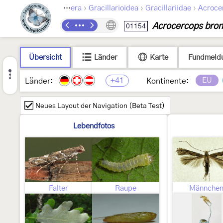
›
›
›
Lepidoptera
Gracillarioidea
Gracillariidae
Acroce
Acrocercops bron
01154
Übersicht
Länder
Karte
Fundmeld
+41
EU
Länder:
Kontinente:
Neues Layout der Navigation (Beta Test)
Lebendfotos
Falter
Raupe
Männche