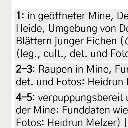
1
:
in geöffneter Mine, D
Heide, Umgebung von Do
Blättern junger Eichen (
(leg., cult., det. und Fo
2-3
:
Raupen in Mine, Fund
det. und Fotos: Heidrun
4-5
:
verpuppungsbereit
der Mine: Funddaten wie B
Fotos: Heidrun Melzer)