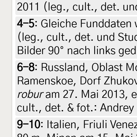
2011 (leg., cult., det. u
4-5
:
Gleiche Funddaten w
(leg., cult., det. und St
Bilder 90° nach links ge
6-8
:
Russland, Oblast M
Ramenskoe, Dorf Zhuko
robur
am 27. Mai 2013, e.
cult., det. & fot.: Andr
9-10
:
Italien, Friuli Vene