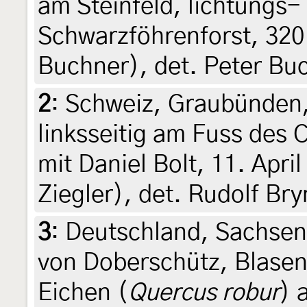
am Steinfeld, lichtungs-
Schwarzföhrenforst, 320
Buchner), det. Peter Bu
2
:
Schweiz, Graubünden,
linksseitig am Fuss des 
mit Daniel Bolt, 11. Apri
Ziegler), det. Rudolf Bry
3
:
Deutschland, Sachse
von Doberschütz, Blasen
Eichen (
Quercus robur
) 