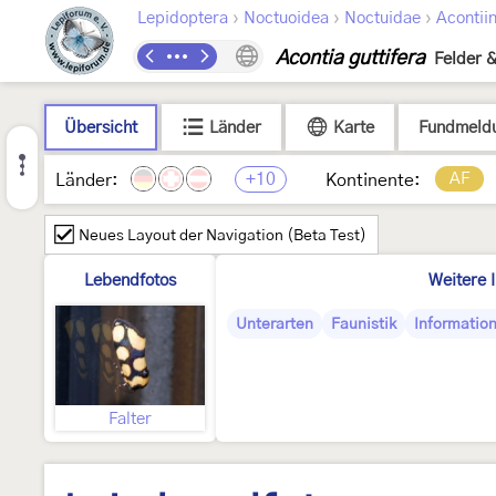
›
›
›
Lepidoptera
Noctuoidea
Noctuidae
Acontii
Acontia guttifera
Felder 
Übersicht
Länder
Karte
Fundmeld
+10
AF
Länder:
Kontinente:
Neues Layout der Navigation (Beta Test)
Lebendfotos
Weitere 
Unterarten
Faunistik
Information
Falter