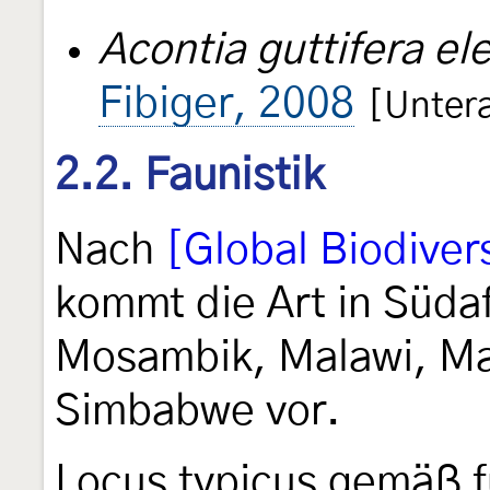
Acontia guttifera el
Fibiger, 2008
[Untera
2.2. Faunistik
Nach
[Global Biodivers
kommt die Art in Süda
Mosambik, Malawi, Ma
Simbabwe vor.
Locus typicus gemäß fu