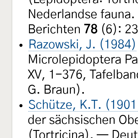
Nederlandse fauna.
Berichten
78
(6): 2
Razowski, J. (1984)
Microlepidoptera Pa
XV, 1-376, Tafelban
G. Braun).
Schütze, K.T. (1901
der sächsischen Ober
(Tortricina). — Deu