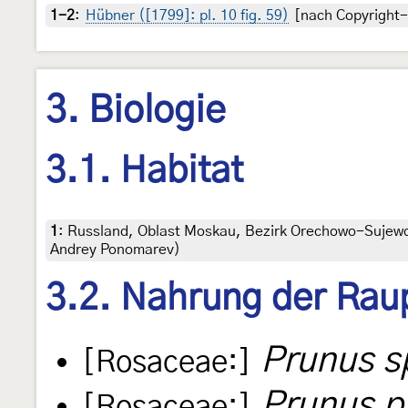
1-2
:
Hübner ([1799]: pl. 10 fig. 59)
[nach Copyright-f
3. Biologie
3.1. Habitat
1
:
Russland, Oblast Moskau, Bezirk Orechowo-Sujewo, 
Andrey Ponomarev)
3.2. Nahrung der Rau
Prunus s
[Rosaceae:]
Prunus p
[Rosaceae:]