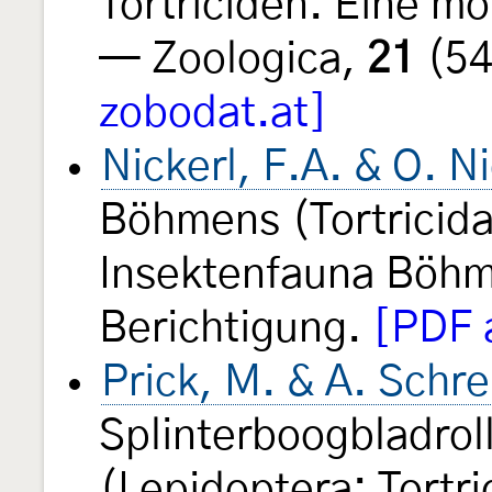
Tortriciden. Eine m
— Zoologica,
21
(54
zobodat.at]
Nickerl, F.A. & O. N
Böhmens (Tortricida
Insektenfauna Böh
Berichtigung.
[PDF 
Prick, M. & A. Schr
Splinterboogbladroll
(Lepidoptera: Tortri