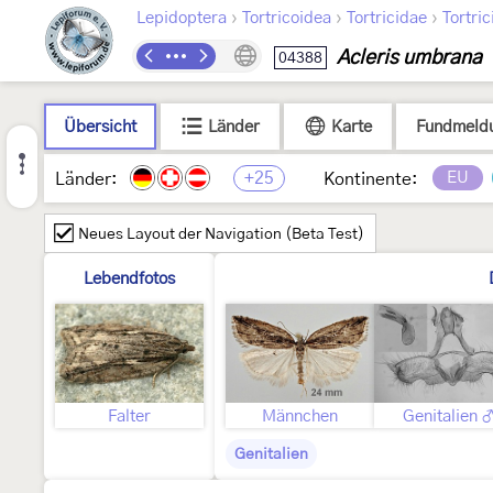
›
›
›
Lepidoptera
Tortricoidea
Tortricidae
Tortric
Acleris umbrana
04388
Übersicht
Länder
Karte
Fundmeld
+25
EU
Länder:
Kontinente:
Neues Layout der Navigation (Beta Test)
Lebendfotos
Falter
Männchen
Genitalien 
Genitalien