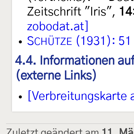
Zeitschrift "Iris",
14
zobodat.at]
S
(1931): 51
CHÜTZE
4.4. Informationen au
(externe Links)
[Verbreitungskarte 
Zuletzt geändert am
11. Mä