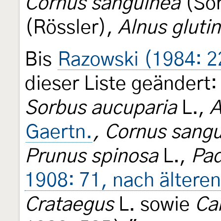
Cornus sanguinea
(So
(Rössler),
Alnus gluti
Bis
Razowski (1984: 2
dieser Liste geändert: 
Sorbus aucuparia
L.,
A
Gaertn.
, Cornus sang
Prunus spinosa
L.,
Pad
1908: 71, nach ältere
Crataegus
L. sowie
Ca