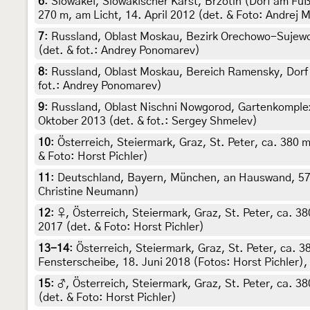
6
:
Slowakei, Slowakischer Karst, Brzotín (Dorf am Fuß
270 m, am Licht, 14. April 2012 (det. & Foto: Andrej 
7
:
Russland, Oblast Moskau, Bezirk Orechowo-Sujewo,
(det. & fot.: Andrey Ponomarev)
8
:
Russland, Oblast Moskau, Bereich Ramensky, Dorf 
fot.: Andrey Ponomarev)
9
:
Russland, Oblast Nischni Nowgorod, Gartenkomplex
Oktober 2013 (det. & fot.: Sergey Shmelev)
10
:
Österreich, Steiermark, Graz, St. Peter, ca. 380 
& Foto: Horst Pichler)
11
:
Deutschland, Bayern, München, an Hauswand, 570 
Christine Neumann)
12
:
♀, Österreich, Steiermark, Graz, St. Peter, ca. 
2017 (det. & Foto: Horst Pichler)
13-14
:
Österreich, Steiermark, Graz, St. Peter, ca. 
Fensterscheibe, 18. Juni 2018 (Fotos: Horst Pichler),
15
:
♂, Österreich, Steiermark, Graz, St. Peter, ca. 3
(det. & Foto: Horst Pichler)