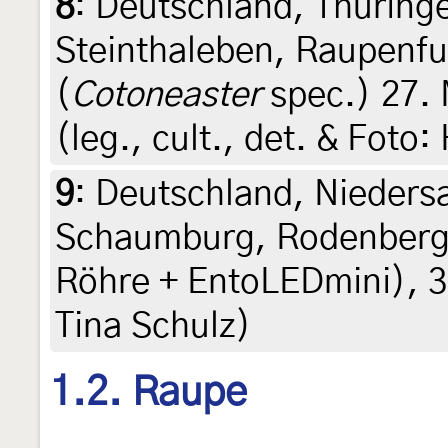
8
:
Deutschland, Thüring
Steinthaleben, Raupenf
(
Cotoneaster
spec.) 27. 
(leg., cult., det. & Foto
9
:
Deutschland, Nieders
Schaumburg, Rodenberg,
Röhre + EntoLEDmini), 3.
Tina Schulz)
1.2. Raupe