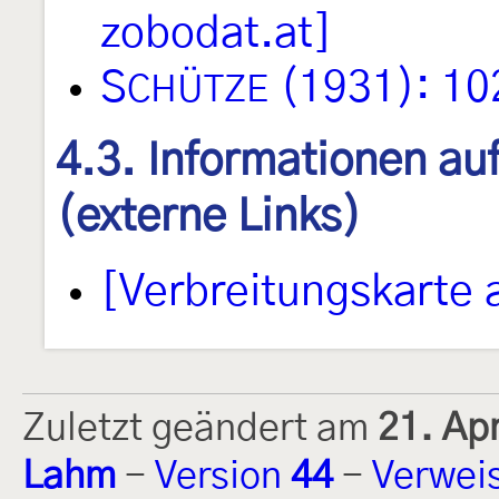
zobodat.at]
S
(1931): 10
CHÜTZE
4.3. Informationen au
(externe Links)
[Verbreitungskarte 
Zuletzt geändert am
21. Ap
Lahm
-
Version
44
-
Verwei