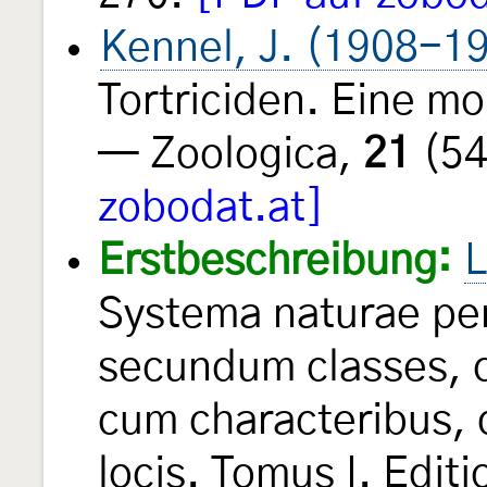
Kennel, J. (1908-1
Tortriciden. Eine m
— Zoologica,
21
(54
zobodat.at]
Erstbeschreibung:
L
Systema naturae per
secundum classes, o
cum characteribus, d
locis. Tomus I. Edit