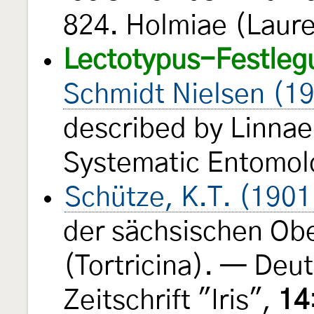
824. Holmiae (Laure
Lectotypus-Festleg
Schmidt Nielsen (1
described by Linnae
Systematic Entomo
Schütze, K.T. (1901
der sächsischen Ober
(Tortricina). — Deu
Zeitschrift "Iris",
14