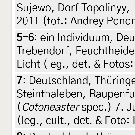
Sujewo, Dorf Topolinyy, 1
2011 (fot.: Andrey Ponom
5-6
:
ein Individuum, De
Trebendorf, Feuchtheide,
Licht (leg., det. & Fotos
7
:
Deutschland, Thüring
Steinthaleben, Raupenf
(
Cotoneaster
spec.) 7. Ju
(leg., cult., det. & Foto