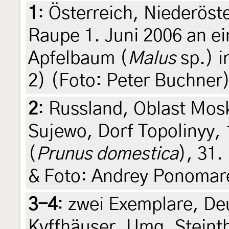
1
:
Österreich, Niederöste
Raupe 1. Juni 2006 an e
Apfelbaum (
Malus
sp.) i
2) (Foto: Peter Buchner
2
:
Russland, Oblast Mos
Sujewo, Dorf Topolinyy,
(
Prunus domestica
), 31.
& Foto: Andrey Ponomar
3-4
:
zwei Exemplare, De
Kyffhäuser, Umg. Steint