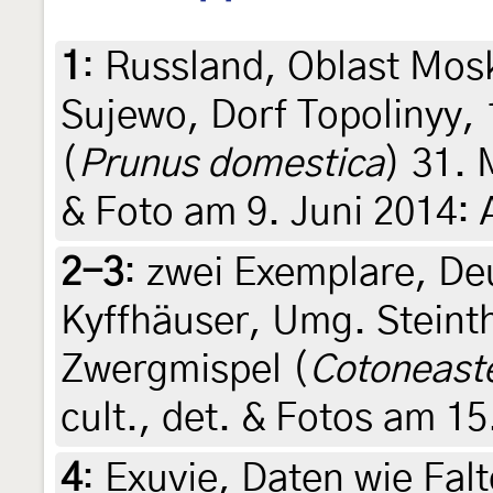
1
:
Russland, Oblast Mos
Sujewo, Dorf Topolinyy,
(
Prunus domestica
) 31. 
& Foto am 9. Juni 2014:
2-3
:
zwei Exemplare, De
Kyffhäuser, Umg. Steint
Zwergmispel (
Cotoneast
cult., det. & Fotos am 1
4
:
Exuvie, Daten wie Falt