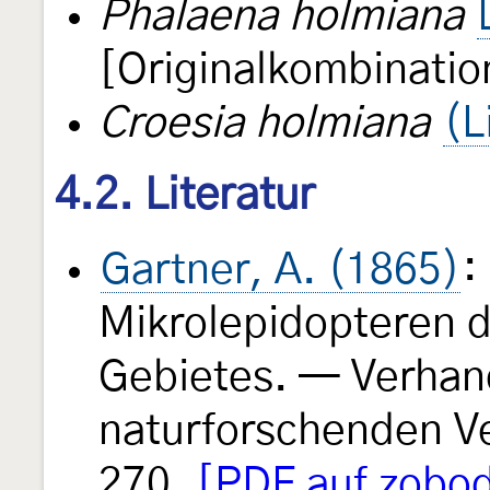
Phalaena holmiana
[Originalkombinatio
Croesia holmiana
(L
4.2. Literatur
Gartner, A. (1865)
:
Mikrolepidopteren 
Gebietes. — Verhan
naturforschenden Ve
270.
[PDF auf zobod