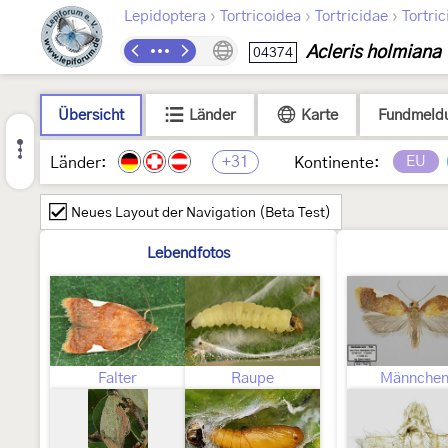
›
›
›
Lepidoptera
Tortricoidea
Tortricidae
Tortric
Acleris holmiana
04374
Übersicht
Länder
Karte
Fundmeld
+31
EU
Länder:
Kontinente:
Neues Layout der Navigation (Beta Test)
Lebendfotos
Falter
Raupe
Männche