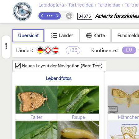
›
›
›
Lepidoptera
Tortricoidea
Tortricidae
Tortric
Acleris forsskale
04375
Übersicht
Länder
Karte
Fundmeld
+36
EU
Länder:
Kontinente:
Neues Layout der Navigation (Beta Test)
Lebendfotos
Falter
Raupe
Männche