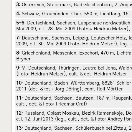
3
:
Österreich, Steiermark, Bad Gleichenberg, 2. Augu
4
:
Schweiz, Graubünden, Chur, 550 m, Lichtfang, 16. J
5-6
:
Deutschland, Sachsen, Luppenaue nordwestlich L
Mai 2009, e.l. 28. Mai 2009 (Fotos: Heidrun Melzer), 
7
:
Deutschland, Sachsen, Leipzig, Leutzscher Holz, l
2009, e.l. 30. Mai 2009 (Foto: Heidrun Melzer), leg., 
8
:
Griechenland, Messenien, Exochori, 470 m, Lichtfan
Bryner
9
:
♀, Deutschland, Thüringen, Leutra bei Jena, Waldra
(Foto: Heidrun Melzer), cult. & det. Heidrun Melzer
10
:
Deutschland, Baden-Württemberg, 88281 Schlier-H
2011 (det. & fot.: Jörg Döring), conf. Rolf Mörtter
11
:
Deutschland, Sachsen, Bautzen, 187 m, Raupenfun
cult., det. & Foto: Friedmar Graf)
12
:
Russland, Oblast Moskau, Bezirk Ramenskoje, D
e.l. 12. Juni 2013 (leg., cult., det. & Foto: Andrey P
13
:
Deutschland, Sachsen, Schülerbusch bei Zittau, 2