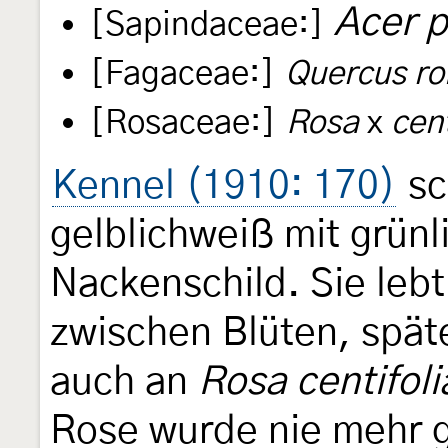
Acer p
[Sapindaceae:]
[Fagaceae:]
Quercus ro
[Rosaceae:]
Rosa
x
cent
Kennel (1910: 170)
sc
gelblichweiß mit grün
Nackenschild. Sie lebt
zwischen Blüten, späte
auch an
Rosa centifoli
Rose wurde nie mehr 