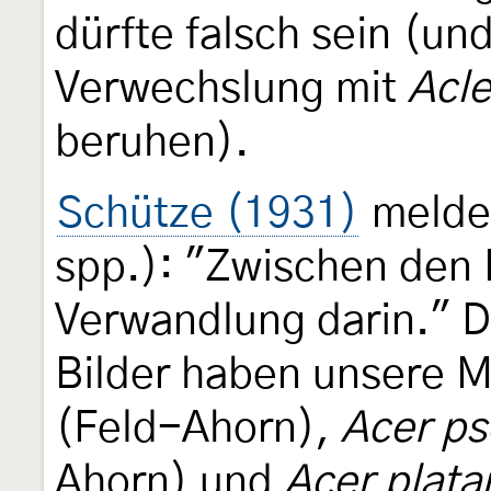
dürfte falsch sein (un
Verwechslung mit
Acl
beruhen).
Schütze (1931)
meldet
spp.): "Zwischen den B
Verwandlung darin." D
Bilder haben unsere M
(Feld-Ahorn),
Acer p
Ahorn) und
Acer plata