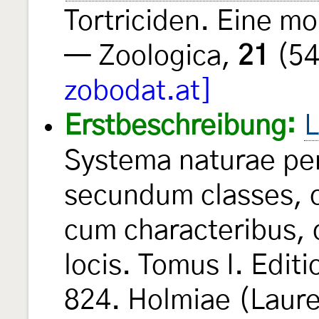
Tortriciden. Eine m
— Zoologica,
21
(54
zobodat.at]
Erstbeschreibung:
L
Systema naturae per
secundum classes, o
cum characteribus, d
locis. Tomus I. Edit
824. Holmiae (Laure