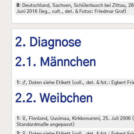
8
:
Deutschland, Sachsen, Schülerbusch bei Zittau, 288
Juni 2016 (leg., cult., det. & Fotos: Friedmar Graf)
2. Diagnose
2.1. Männchen
1
:
♂, Daten siehe Etikett (coll., det. & fot.: Egbert F
2.2. Weibchen
1
:
♀, Finnland, Uusimaa, Kirkkonummi, 25. Juli 2006 (le
Standardmaße angepasst)
2
:
♀, Daten siehe Etikett (coll., det. & fot.: Egbert F