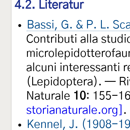
4.2. Literatur
Bassi, G. & P. L. S
Contributi alla studi
microlepidotterofau
alcuni interessanti r
(Lepidoptera). — Ri
Naturale
10
: 155-1
storianaturale.org]
.
Kennel, J. (1908-1