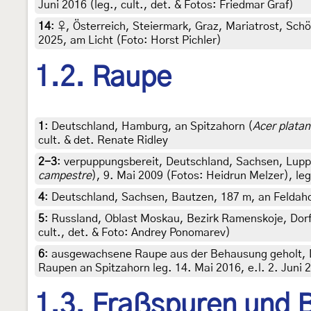
Juni 2016 (leg., cult., det. & Fotos: Friedmar Graf)
14
:
♀, Österreich, Steiermark, Graz, Mariatrost, Schö
2025, am Licht (Foto: Horst Pichler)
1.2. Raupe
1
:
Deutschland, Hamburg, an Spitzahorn (
Acer platan
cult. & det. Renate Ridley
2-3
:
verpuppungsbereit, Deutschland, Sachsen, Luppe
campestre
), 9. Mai 2009 (Fotos: Heidrun Melzer), leg
4
:
Deutschland, Sachsen, Bautzen, 187 m, an Feldahorn
5
:
Russland, Oblast Moskau, Bezirk Ramenskoje, Dor
cult., det. & Foto: Andrey Ponomarev)
6
:
ausgewachsene Raupe aus der Behausung geholt, D
Raupen an Spitzahorn leg. 14. Mai 2016, e.l. 2. Juni 2
1.3. Fraßspuren und B