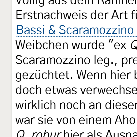
Völlig aus dem Rahmen 
Erstnachweis der Art 
Bassi & Scaramozzino
Weibchen wurde "ex
Q
Scaramozzino leg., pr
gezüchtet. Wenn hier b
doch etwas verwechse
wirklich noch an diese
war sie von einem Aho
Q. robur
hier als Aus