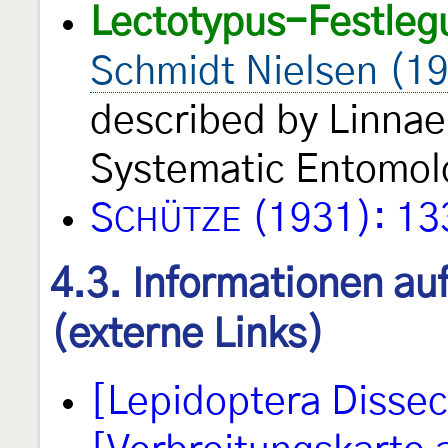
Lectotypus-Festleg
Schmidt Nielsen (1
described by Linnae
Systematic Entomo
S
(1931): 13
CHÜTZE
4.3. Informationen au
(externe Links)
[Lepidoptera Disse