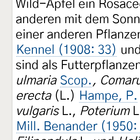
Wild-Apfel ein Rosac
anderen mit dem Sonn
einer anderen Pflanze
Kennel (1908: 33)
und
sind als Futterpflanz
ulmaria
Scop.
, Comar
erecta
(L.)
Hampe, P.
vulgaris
L.,
Poterium
L
Mill. Benander (1950: