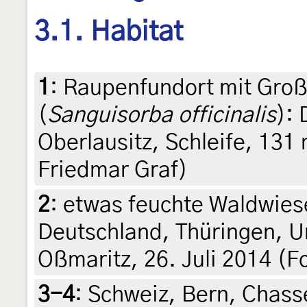
3.1. Habitat
1
:
Raupenfundort mit Gro
(
Sanguisorba officinalis
):
Oberlausitz, Schleife, 131 
Friedmar Graf)
2
:
etwas feuchte Waldwiese
Deutschland, Thüringen, U
Oßmaritz, 26. Juli 2014 (F
3-4
:
Schweiz, Bern, Chasse