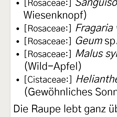
Sanguiso
[Rosaceae:]
Wiesenknopf)
Fragaria
[Rosaceae:]
Geum
sp
[Rosaceae:]
Malus syl
[Rosaceae:]
(Wild-Apfel)
Heliant
[Cistaceae:]
(Gewöhnliches Son
Die Raupe lebt ganz ü