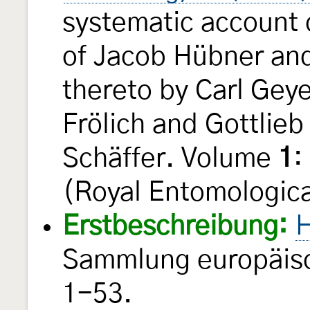
systematic account 
of Jacob Hübner an
thereto by Carl Geye
Frölich and Gottlie
Schäffer. Volume
1
:
(Royal Entomologica
Erstbeschreibung:
H
Sammlung europäisc
1-53.