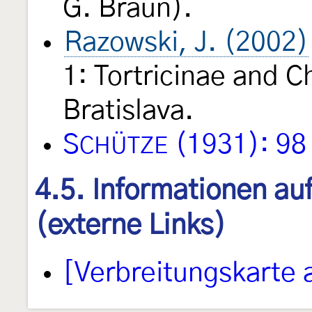
G. Braun).
Razowski, J. (2002)
1: Tortricinae and C
Bratislava.
S
(1931): 98
CHÜTZE
4.5. Informationen au
(externe Links)
[Verbreitungskarte 