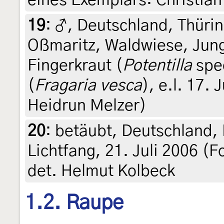
19
:
♂, Deutschland, Thüri
Oßmaritz, Waldwiese, Jun
Fingerkraut (
Potentilla
spe
(
Fragaria vesca
), e.l. 17. 
Heidrun Melzer)
20
:
betäubt, Deutschland,
Lichtfang, 21. Juli 2006 (F
det. Helmut Kolbeck
1.2. Raupe