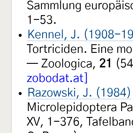
Sammlung europäisc
1-53.
Kennel, J. (1908-1
Tortriciden. Eine m
— Zoologica,
21
(54
zobodat.at]
Razowski, J. (1984)
Microlepidoptera Pa
XV, 1-376, Tafelban