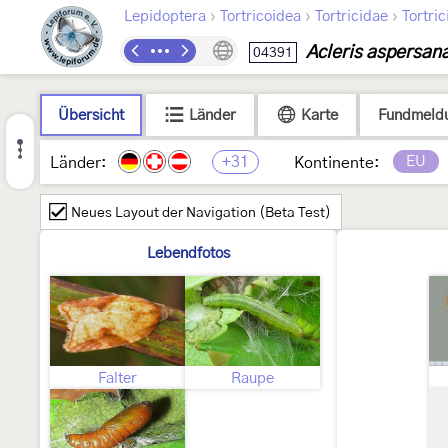
›
›
›
Lepidoptera
Tortricoidea
Tortricidae
Tortric
Acleris aspersan
04391
Übersicht
Länder
Karte
Fundmeld
+31
EU
Länder:
Kontinente:
Neues Layout der Navigation (Beta Test)
Lebendfotos
Falter
Raupe