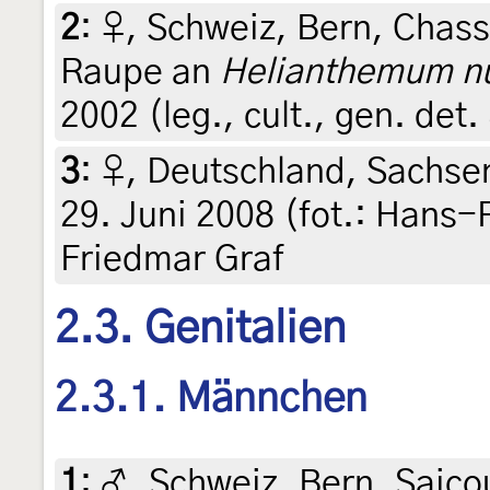
2
:
♀, Schweiz, Bern, Chasse
Raupe an
Helianthemum n
2002 (leg., cult., gen. det.
3
:
♀, Deutschland, Sachsen
29. Juni 2008 (fot.: Hans-P
Friedmar Graf
2.3. Genitalien
2.3.1. Männchen
1
:
♂, Schweiz, Bern, Saico