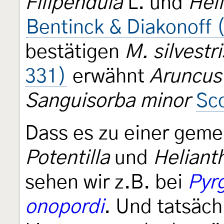
Filipendula
L. und
Hel
Bentinck & Diakonoff 
bestätigen
M. silvestri
331)
erwähnt
Aruncus 
Sanguisorba minor
Sc
Dass es zu einer gem
Potentilla
und
Helian
sehen wir z.B. bei
Pyr
onopordi
. Und tatsäch