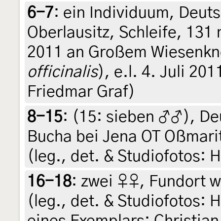
6-7
:
ein Individuum, Deut
Oberlausitz, Schleife, 13
2011 an Großem Wiesenkn
officinalis
), e.l. 4. Juli 201
Friedmar Graf)
8-15
: (15:
sieben ♂♂
),
De
Bucha bei Jena OT Oßmarit
(leg., det. & Studiofotos: 
16-18
:
zwei ♀♀, Fundort wi
(leg., det. & Studiofotos:
eines Exemplars: Christian