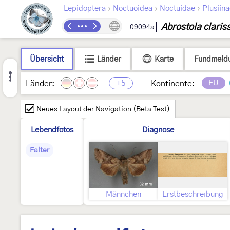
›
›
›
Lepidoptera
Noctuoidea
Noctuidae
Plusiin
Abrostola claris
09094a
Übersicht
Länder
Karte
Fundmeld
+5
EU
Länder:
Kontinente:
Neues Layout der Navigation (Beta Test)
Lebendfotos
Diagnose
Falter
Männchen
Erstbeschreibung