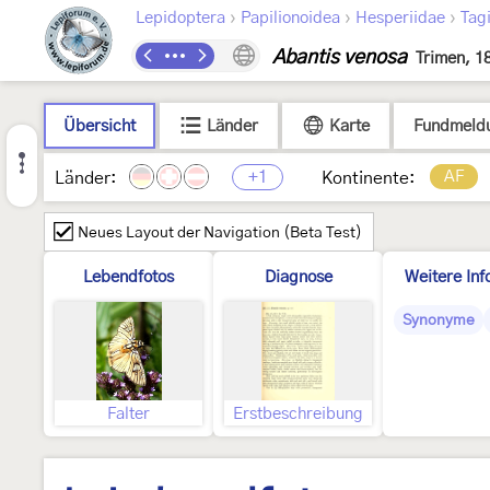
›
›
›
Lepidoptera
Papilionoidea
Hesperiidae
Tag
Abantis venosa
Trimen, 1
Übersicht
Länder
Karte
Fundmeld
+1
AF
Länder:
Kontinente:
Neues Layout der Navigation (Beta Test)
Lebendfotos
Diagnose
Weitere Inf
Synonyme
Falter
Erstbeschreibung