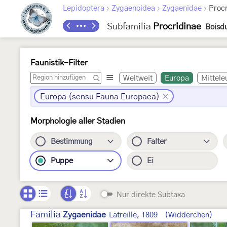
›
›
›
Lepidoptera
Zygaenoidea
Zygaenidae
Procr
Subfamilia
Procridinae
Boisdu
Faunistik-Filter
Weltweit
Europa
Mittele
Europa (sensu Fauna Europaea)
Morphologie aller Stadien
Bestimmung
Falter
Puppe
Ei
Nur direkte Subtaxa
Familia
Zygaenidae
Latreille, 1809
(Widderchen)