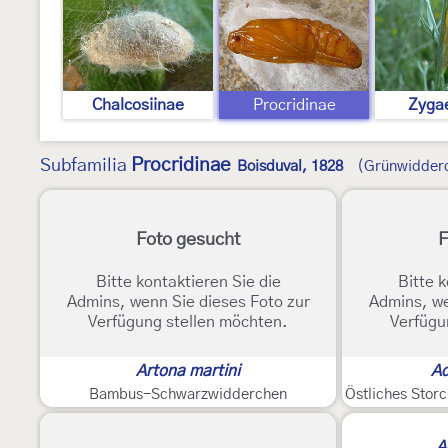
Chalcosiinae
Procridinae
Zyga
Procridinae
Subfamilia
Boisduval, 1828
(Grünwidder
Foto gesucht
F
Bitte kontaktieren Sie die
Bitte k
Admins, wenn Sie dieses Foto zur
Admins, we
Verfügung stellen möchten.
Verfügu
Artona martini
Ad
Bambus-Schwarzwidderchen
Östliches Sto
A