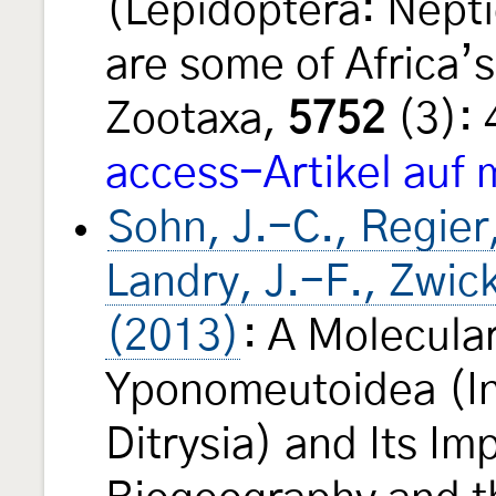
(Lepidoptera: Nept
are some of Africa’
Zootaxa,
5752
(3):
access-Artikel auf
Sohn, J.-C., Regier,
Landry, J.-F., Zwic
(2013)
: A Molecula
Yponomeutoidea (In
Ditrysia) and Its Imp