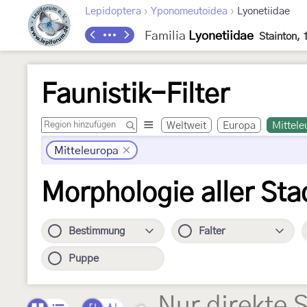
›
›
Lepidoptera
Yponomeutoidea
Lyonetiidae
Familia
Lyonetiidae
Stainton, 
Faunistik-Filter
Weltweit
Europa
Mittele
Mitteleuropa
Morphologie aller Sta
Bestimmung
Falter
Puppe
Nur direkte 