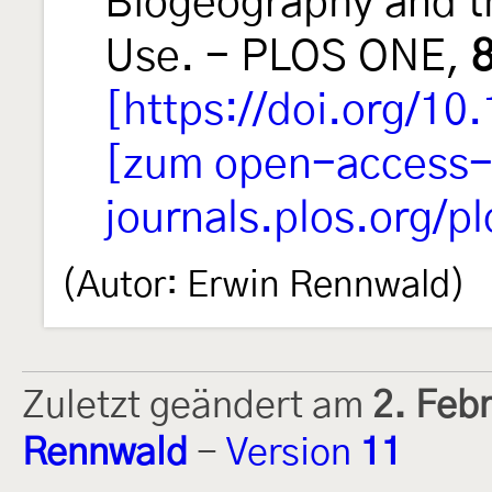
Biogeography and th
Use. - PLOS ONE,
[https://doi.org/10
[zum open-access-A
journals.plos.org/p
(Autor: Erwin Rennwald)
Zuletzt geändert am
2. Feb
Rennwald
-
Version
11