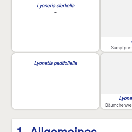
Lyonetia clerkella
-
Sumpfpors
Lyonetia padifoliella
-
Lyonet
Bäumchenwei