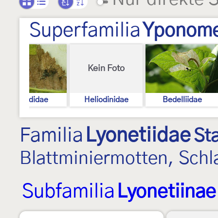
Superfamilia
Yponome
Kein Foto
Praydidae
Heliodinidae
Bedelliidae
Familia
Lyonetiidae
St
Blattminiermotten, Sch
Subfamilia
Lyonetiinae