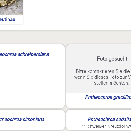
eutinae
eochroa schreibersiana
Foto gesucht
-
Bitte kontaktieren Sie di
wenn Sie dieses Foto zur 
stellen möchten.
Phtheochroa gracilli
-
theochroa simoniana
Phtheochroa sodali
-
Milchweißer Kreuzdornw