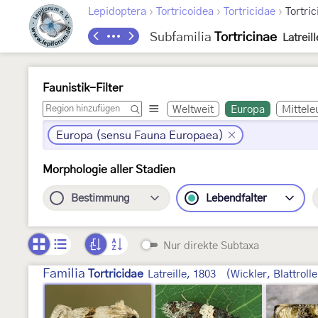
›
›
›
Lepidoptera
Tortricoidea
Tortricidae
Tortric
Subfamilia
Tortricinae
Latreil
Faunistik-Filter
Weltweit
Europa
Mittele
Europa (sensu Fauna Europaea)
Morphologie aller Stadien
Bestimmung
Lebendfalter
Nur direkte Subtaxa
Familia
Tortricidae
Latreille, 1803
(Wickler, Blattrolle