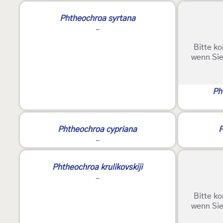
Phtheochroa syrtana
-
Bitte ko
wenn Sie
Ph
Phtheochroa cypriana
P
-
Phtheochroa krulikovskiji
-
Bitte ko
wenn Sie