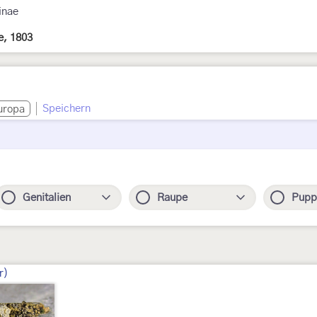
inae
le, 1803
Speichern
uropa
Genitalien
Raupe
Pupp
r)