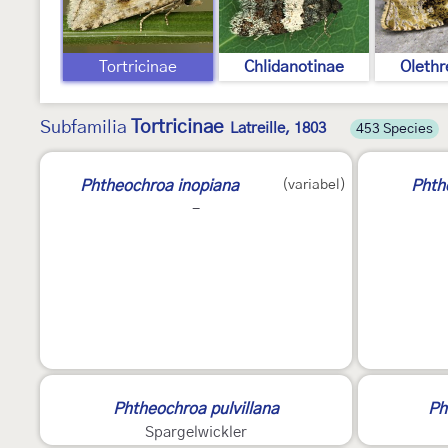
Tortricinae
Chlidanotinae
Olethr
Tortricinae
Subfamilia
Latreille, 1803
453 Species
3
Phtheochroa inopiana
(variabel)
Phth
-
Phtheochroa pulvillana
Ph
Spargelwickler