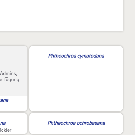
Phtheochroa cymatodana
-
e Admins,
Verfügung
mana
ana
Phtheochroa ochrobasana
ickler
-