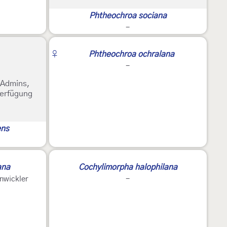
Phtheochroa sociana
-
♀
Phtheochroa ochralana
-
e Admins,
Verfügung
ens
ana
Cochylimorpha halophilana
nwickler
-