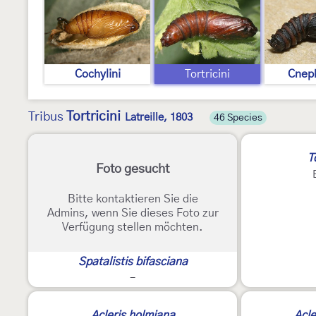
Cochylini
Tortricini
Cneph
Tortricini
Tribus
Latreille, 1803
46 Species
T
Foto gesucht
Bitte kontaktieren Sie die
Admins, wenn Sie dieses Foto zur
Verfügung stellen möchten.
Spatalistis bifasciana
-
Acleris holmiana
Acle