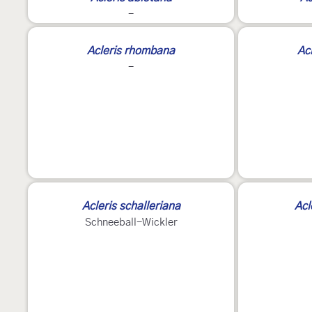
-
Acleris rhombana
Ac
-
Acleris schalleriana
Acl
Schneeball-Wickler