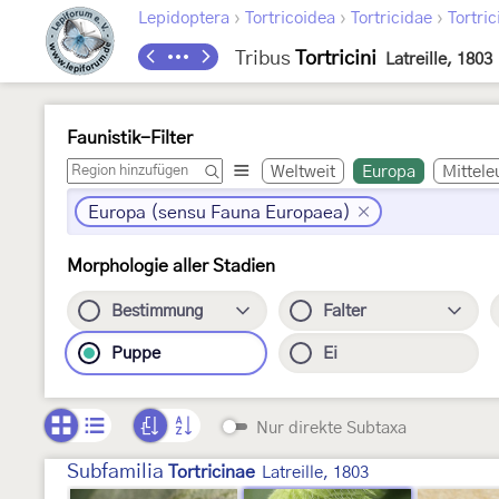
›
›
›
Lepidoptera
Tortricoidea
Tortricidae
Tortric
Tribus
Tortricini
Latreille, 1803
Faunistik-Filter
Weltweit
Europa
Mittele
Europa (sensu Fauna Europaea)
Morphologie aller Stadien
Bestimmung
Falter
Puppe
Ei
Nur direkte Subtaxa
Subfamilia
Tortricinae
Latreille, 1803