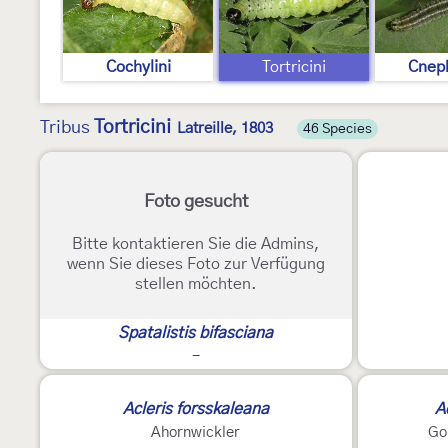
Cochylini
Tortricini
Cneph
Tortricini
Tribus
Latreille, 1803
46 Species
2
Foto gesucht
Bitte kontaktieren Sie die Admins,
wenn Sie dieses Foto zur Verfügung
stellen möchten.
Spatalistis bifasciana
-
2
Acleris forsskaleana
A
Ahornwickler
Go