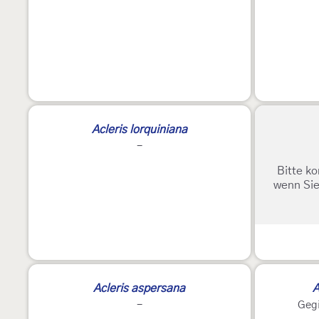
Acleris lorquiniana
-
Bitte ko
wenn Sie
Acleris aspersana
A
-
Gegi