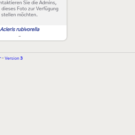
ntaktieren Sie die Admins,
 dieses Foto zur Verfügung
stellen möchten.
Acleris rubivorella
-
r
-
Version
3
r 2002 von
Walter Schön
(
www.schmetterling-raupe.de
) als "Forum Sc
zember 2004 von
Erwin Rennwald
(fachliche Supervision) und
Jürgen R
06 wird es vom gemeinnützigen
Lepiforum e.V.
getragen.