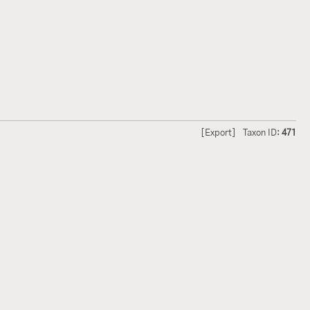
[Export]
Taxon ID:
471
hmetterlinge und
Lepiforum e.V.
odeland
Impressum