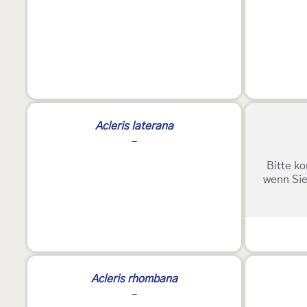
Acleris laterana
-
Bitte ko
wenn Sie
Acleris rhombana
-