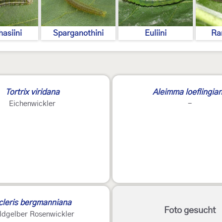
asiini
Sparganothini
Euliini
Ra
Tortrix viridana
Aleimma loeflingia
Eichenwickler
-
cleris bergmanniana
Foto gesucht
ldgelber Rosenwickler