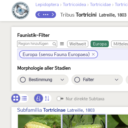
›
›
›
Lepidoptera
Tortricoidea
Tortricidae
Tortric
Tribus
Tortricini
Latreille, 1803
Faunistik-Filter
Weltweit
Europa
Mittele
Europa (sensu Fauna Europaea)
Morphologie aller Stadien
Bestimmung
Falter
Nur direkte Subtaxa
Subfamilia
Tortricinae
Latreille, 1803