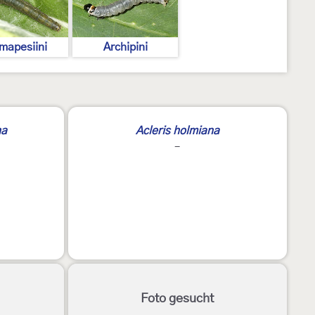
mapesiini
Archipini
na
Acleris holmiana
-
Foto gesucht