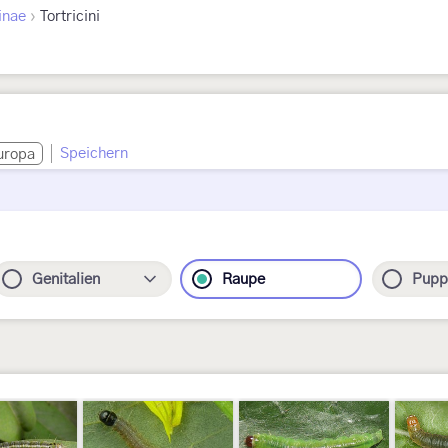
›
inae
Tortricini
Speichern
uropa
Genitalien
Raupe
Pupp