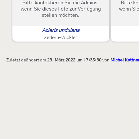
Bitte kontaktieren Sie die Admins,
Bitte ko
wenn Sie dieses Foto zur Verfügung
wenn Sie
stellen möchten.
Acleris undulana
Zedern-Wickler
Zuletzt geändert am
29. März 2022 um 17:35:30
von
Michel Kettne
Dieses Internetportal wurde am 16. Septembe
Raupen bestimmen" gegründet und am 23. De
(technische Betreuung) übernommen. Seit 20