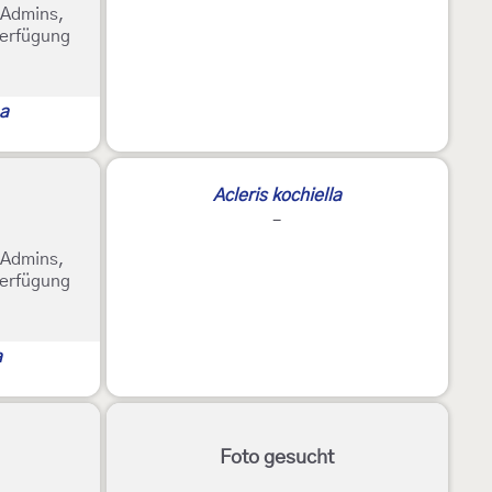
e Admins,
Verfügung
na
Acleris kochiella
-
e Admins,
Verfügung
a
Foto gesucht