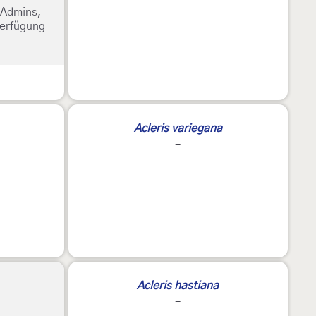
e Admins,
Verfügung
2
Acleris variegana
-
2
Acleris hastiana
-