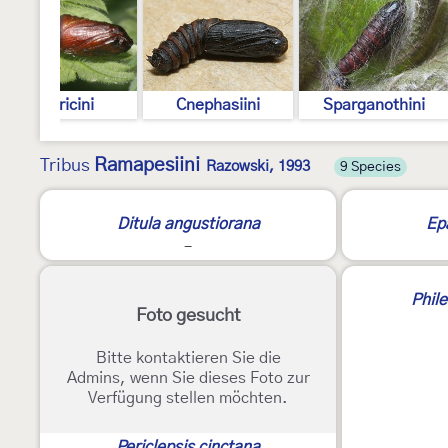
Tortricini
Cnephasiini
Sparganothini
Ramapesiini
Tribus
Razowski, 1993
9 Species
Ditula angustiorana
Ep
-
Phil
Foto gesucht
Bitte kontaktieren Sie die
Admins, wenn Sie dieses Foto zur
Verfügung stellen möchten.
Periclepsis cinctana