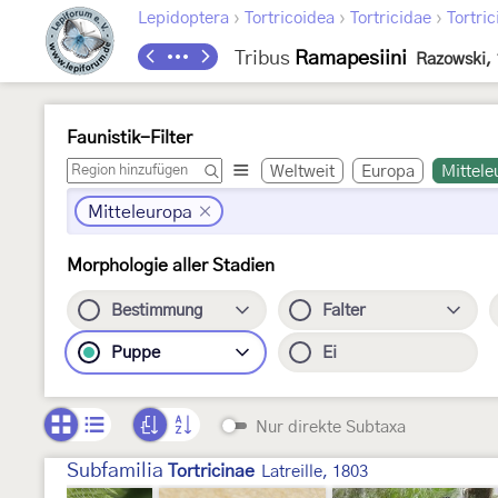
›
›
›
Lepidoptera
Tortricoidea
Tortricidae
Tortric
Tribus
Ramapesiini
Razowski,
Faunistik-Filter
Weltweit
Europa
Mittele
Mitteleuropa
Morphologie aller Stadien
Bestimmung
Falter
Puppe
Ei
Nur direkte Subtaxa
Subfamilia
Tortricinae
Latreille, 1803