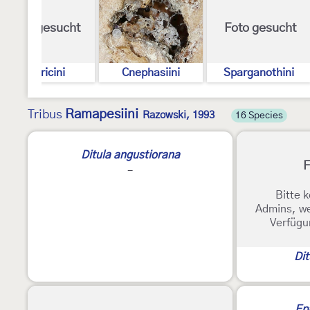
Foto gesucht
Foto gesucht
Tortricini
Cnephasiini
Sparganothini
Ramapesiini
Tribus
Razowski, 1993
16 Species
Ditula angustiorana
F
-
Bitte k
Admins, we
Verfügu
Dit
Ep