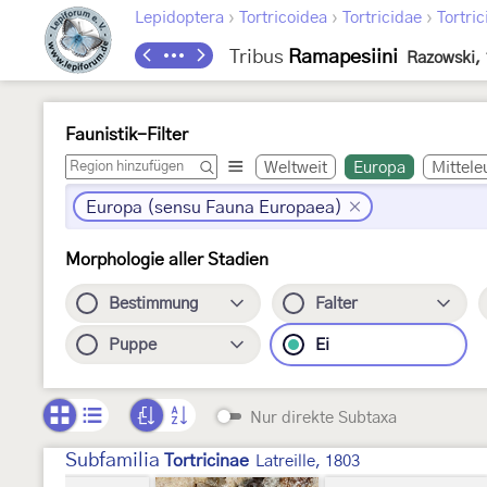
›
›
›
Lepidoptera
Tortricoidea
Tortricidae
Tortric
Tribus
Ramapesiini
Razowski,
Faunistik-Filter
Weltweit
Europa
Mittele
Europa (sensu Fauna Europaea)
Morphologie aller Stadien
Bestimmung
Falter
Puppe
Ei
Nur direkte Subtaxa
Subfamilia
Tortricinae
Latreille, 1803