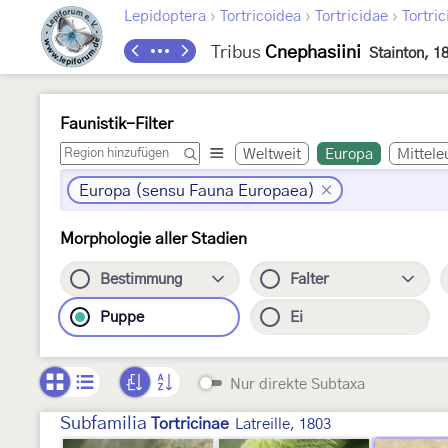
›
›
›
Lepidoptera
Tortricoidea
Tortricidae
Tortric
Tribus
Cnephasiini
Stainton, 1
Faunistik-Filter
Weltweit
Europa
Mittele
Europa (sensu Fauna Europaea)
Morphologie aller Stadien
Bestimmung
Falter
Puppe
Ei
Nur direkte Subtaxa
Subfamilia
Tortricinae
Latreille, 1803