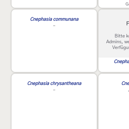
G
Cnephasia communana
F
-
Bitte k
Admins, we
Verfügu
Cnepha
2
Cnephasia chrysantheana
Cne
-