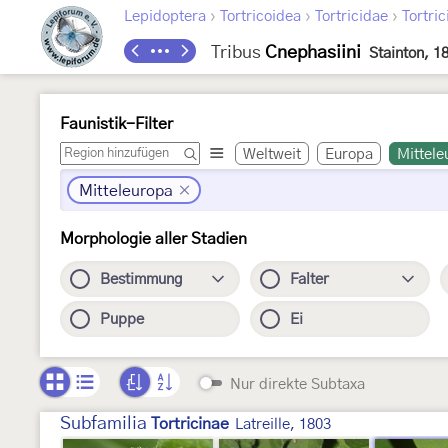
›
›
›
Lepidoptera
Tortricoidea
Tortricidae
Tortric
Tribus
Cnephasiini
Stainton, 1
Faunistik-Filter
Weltweit
Europa
Mittele
Mitteleuropa
Morphologie aller Stadien
Bestimmung
Falter
Puppe
Ei
Nur direkte Subtaxa
Subfamilia
Tortricinae
Latreille, 1803