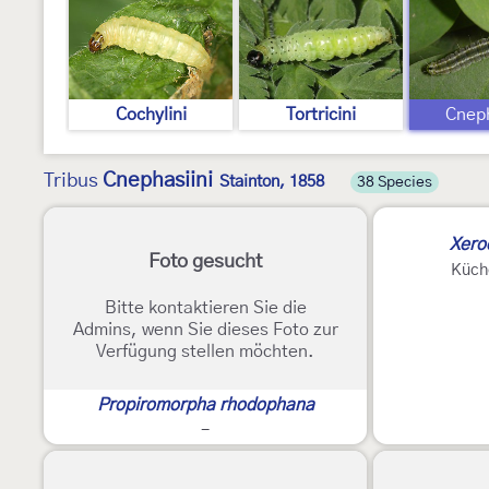
Cochylini
Tortricini
Cneph
Cnephasiini
Tribus
Stainton, 1858
38 Species
Xero
Foto gesucht
Küch
Bitte kontaktieren Sie die
Admins, wenn Sie dieses Foto zur
Verfügung stellen möchten.
Propiromorpha rhodophana
-