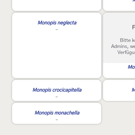
M
Monopis neglecta
F
-
Bitte k
Admins, we
Verfügu
Mo
2
Monopis crocicapitella
M
-
Monopis monachella
-