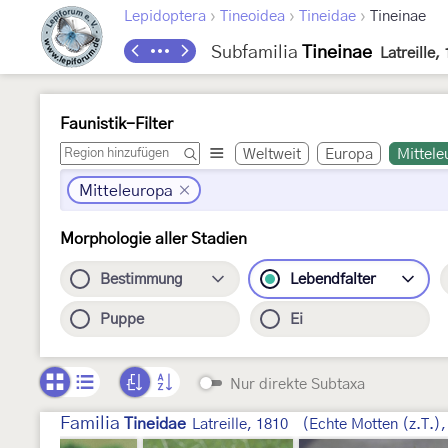
›
›
›
Lepidoptera
Tineoidea
Tineidae
Tineinae
Subfamilia
Tineinae
Latreille,
Faunistik-Filter
Weltweit
Europa
Mittele
Mitteleuropa
Morphologie aller Stadien
Bestimmung
Lebendfalter
Puppe
Ei
Nur direkte Subtaxa
Familia
Tineidae
Latreille, 1810
(Echte Motten (z.T.)