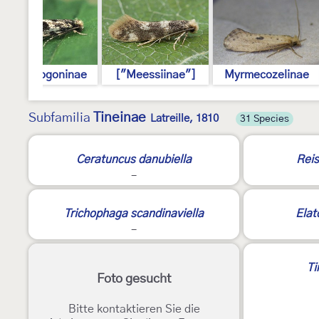
Nemapogoninae
["Meessiinae"]
Myrmecozelinae
Tineinae
Subfamilia
Latreille, 1810
31 Species
Ceratuncus danubiella
Reis
-
Trichophaga scandinaviella
Elat
-
Ti
Foto gesucht
Bitte kontaktieren Sie die