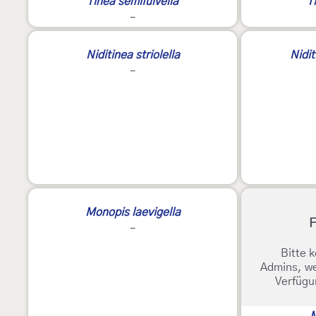
Tinea semifulvella
T
-
Niditinea striolella
Nidit
-
3
Monopis laevigella
F
-
Bitte k
Admins, we
Verfügu