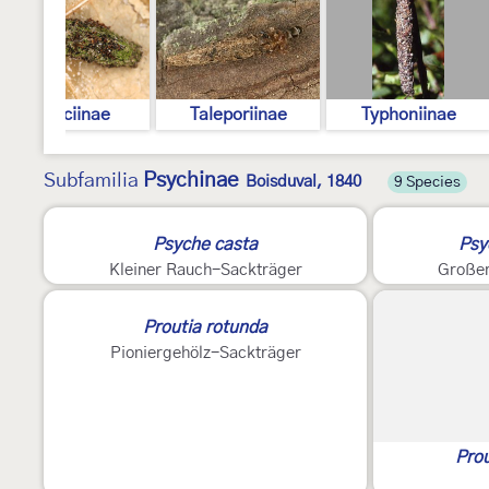
Naryciinae
Taleporiinae
Typhoniinae
Psychinae
Subfamilia
Boisduval, 1840
9 Species
2
Psyche casta
Psy
Kleiner Rauch-Sackträger
Großer
Proutia rotunda
Pioniergehölz-Sackträger
Prou