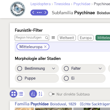
›
›
›
Lepidoptera
Tineoidea
Psychidae
Psychina
Subfamilia
Psychinae
Boisduv
Faunistik-Filter
Weltweit
Europa
Mittele
Mitteleuropa
Morphologie aller Stadien
Bestimmung
Falter
Puppe
Ei
Nur direkte Subtaxa
Familia
Psychidae
Boisduval, 1829
(Echte Sackträger