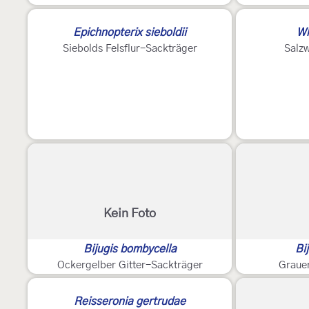
Epichnopterix sieboldii
Wh
Siebolds Felsflur-Sackträger
Salz
Kein Foto
Bijugis bombycella
Bi
Ockergelber Gitter-Sackträger
Grauer
Reisseronia gertrudae