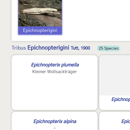
Epichnopterigini
Epichnopterigini
Tribus
Tutt, 1900
25 Species
Epichnopterix plumella
Kleiner Wollsackträger
Epichnopt
Epichnopterix alpina
Epic
-