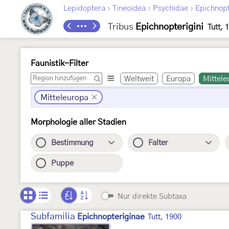
›
›
›
Lepidoptera
Tineoidea
Psychidae
Epichnopt
Tribus
Epichnopterigini
Tutt, 
Faunistik-Filter
Weltweit
Europa
Mittele
Mitteleuropa
Morphologie aller Stadien
Bestimmung
Falter
Puppe
Nur direkte Subtaxa
Subfamilia
Epichnopteriginae
Tutt, 1900