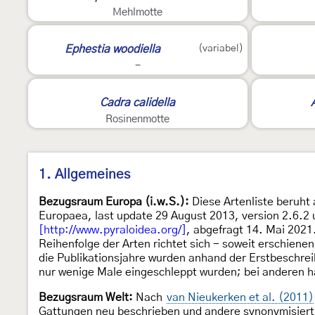
Mehlmotte
3
4
Ephestia woodiella
(variabel)
-
E
Cadra calidella
Rosinenmotte
1. Allgemeines
Bezugsraum Europa (i.w.S.):
Diese Artenliste beruht 
Europaea, last update 29 August 2013, version 2.6.2
[http://www.pyraloidea.org/]
, abgefragt 14. Mai 2021
Reihenfolge der Arten richtet sich - soweit erschiene
die Publikationsjahre wurden anhand der Erstbeschrei
nur wenige Male eingeschleppt wurden; bei anderen ha
Bezugsraum Welt:
Nach
van Nieukerken et al. (2011)
Gattungen neu beschrieben und andere synonymisiert.