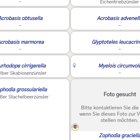
-
Eichentriebzünsler
Acrobasis obtusella
Acrobasis advenell
-
-
crobasis marmorea
Glyptoteles leucacrin
-
-
rhodope cirrigerella
♀
Myelois circumvol
lber Skabiosenzünsler
-
phodia grossulariella
Foto gesucht
ßer Stachelbeerzünsler
Bitte kontaktieren Sie di
wenn Sie dieses Foto zur 
stellen möchten.
E
Zophodia graciell