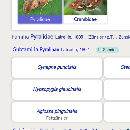
Pyralidae
Crambidae
Pyralidae
Familia
Latreille, 1809
(Zünsler (z.T.), Zünsl
Subfamilia
Pyralinae
Latreille, 1802
11 Species
E
Synaphe punctalis
Stem
-
?
3
Hypsopygia glaucinalis
-
2
Aglossa pinguinalis
Fettzünsler