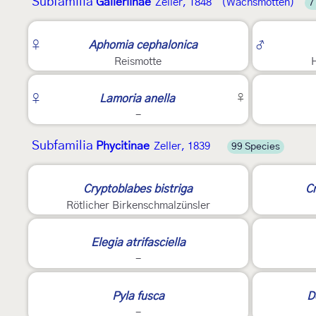
Subfamilia
Galleriinae
Zeller, 1848
(Wachsmotten)
7
3
♀
Aphomia cephalonica
♂
Reismotte
2
2
♀
Lamoria anella
♀
-
Subfamilia
Phycitinae
Zeller, 1839
99 Species
E
2
Cryptoblabes bistriga
Cr
Rötlicher Birkenschmalzünsler
Elegia atrifasciella
-
Pyla fusca
D
-