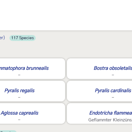
er)
117 Species
E
matophora brunnealis
Bostra obsoletali
-
-
E
Pyralis regalis
Pyralis cardinalis
-
-
3
Aglossa caprealis
Endotricha flammeal
-
Geflammter Kleinzüns