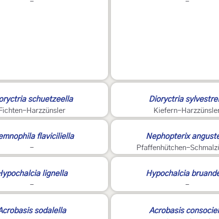
-
-
2
oryctria schuetzeella
Dioryctria sylvestre
Fichten-Harzzünsler
Kiefern-Harzzünsle
emnophila flaviciliella
Nephopterix anguste
-
Pfaffenhütchen-Schmalz
ypochalcia lignella
Hypochalcia bruande
-
-
Acrobasis sodalella
Acrobasis consociel