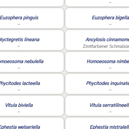
-
2
Euzophera pinguis
Euzophera bigella
-
-
Nyctegretis lineana
Ancylosis cinnamome
-
Zimtfarbener Schmalzü
moeosoma nebulella
Homoeosoma nimbel
-
-
hycitodes lacteella
Phycitodes inquinate
-
-
2
Vitula biviella
Vitula serratilineel
-
-
2
phestia welseriella
Ephestia mistralell