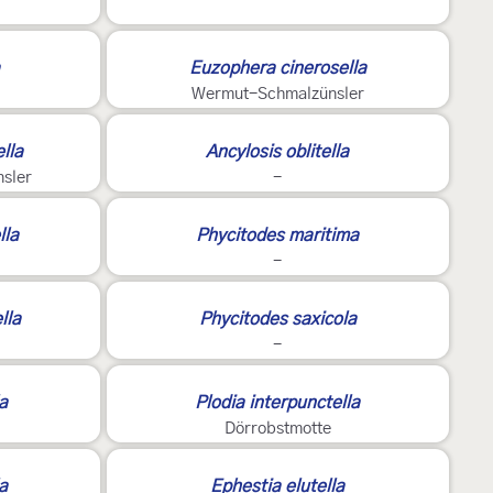
Euzophera cinerosella
Wermut-Schmalzünsler
lla
Ancylosis oblitella
nsler
-
la
Phycitodes maritima
-
2
lla
Phycitodes saxicola
-
la
Plodia interpunctella
Dörrobstmotte
2
a
Ephestia elutella