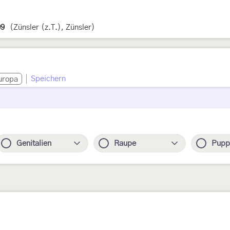
09
(Zünsler (z.T.), Zünsler)
Speichern
uropa
Genitalien
Raupe
Pupp