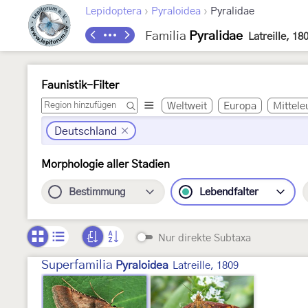
›
›
Lepidoptera
Pyraloidea
Pyralidae
Familia
Pyralidae
Latreille, 18
Faunistik-Filter
Weltweit
Europa
Mittele
Deutschland
Morphologie aller Stadien
Bestimmung
Lebendfalter
Nur direkte Subtaxa
Superfamilia
Pyraloidea
Latreille, 1809