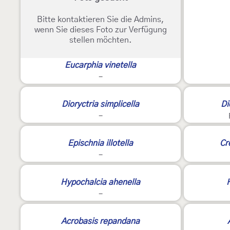
Bitte kontaktieren Sie die Admins,
wenn Sie dieses Foto zur Verfügung
stellen möchten.
Eucarphia vinetella
-
Dioryctria simplicella
Di
-
E
Epischnia illotella
Cr
-
3
Hypochalcia ahenella
H
-
Acrobasis repandana