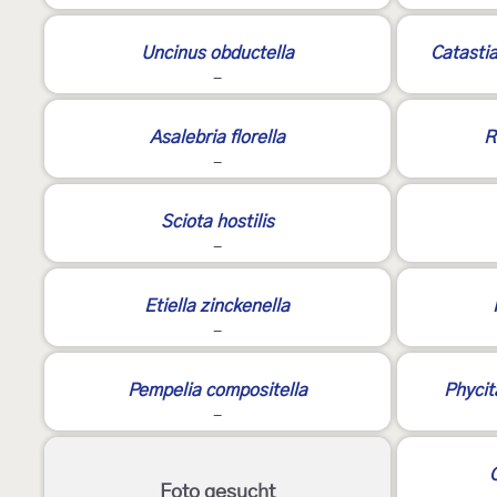
3
Uncinus obductella
Catasti
-
Asalebria florella
R
-
Sciota hostilis
-
Etiella zinckenella
-
Pempelia compositella
Phycit
-
Foto gesucht