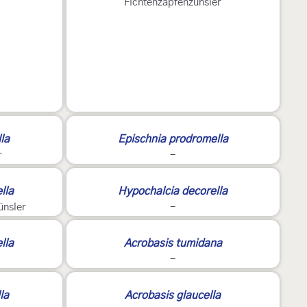
Fichtenzapfenzünsler
lla
Epischnia prodromella
r
-
?
lla
Hypochalcia decorella
ünsler
-
2
lla
Acrobasis tumidana
-
E
la
Acrobasis glaucella