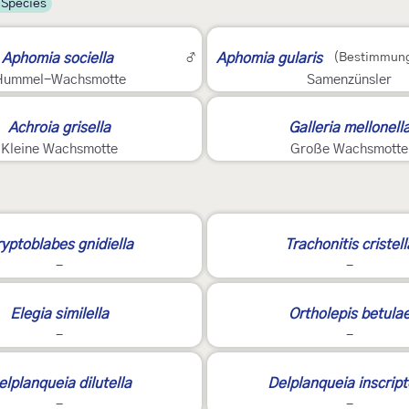
 Species
Aphomia sociella
♂
Aphomia gularis
(Bestimmung
Hummel-Wachsmotte
Samenzünsler
Achroia grisella
Galleria mellonell
Kleine Wachsmotte
Große Wachsmotte
yptoblabes gnidiella
Trachonitis cristell
-
-
Elegia similella
Ortholepis betula
-
-
3
elplanqueia dilutella
Delplanqueia inscript
-
-