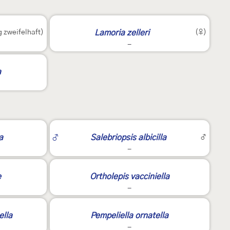
4
 zweifelhaft)
Lamoria zelleri
(♀)
-
a
2
a
♂
Salebriopsis albicilla
♂
-
e
Ortholepis vacciniella
-
ella
Pempeliella ornatella
-