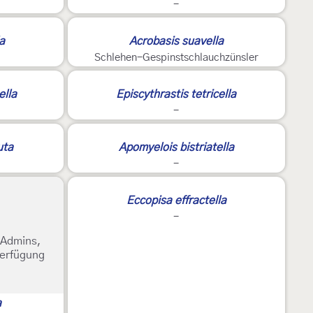
-
a
Acrobasis suavella
Schlehen-Gespinstschlauchzünsler
ella
Episcythrastis tetricella
-
uta
Apomyelois bistriatella
-
2
Eccopisa effractella
-
e Admins,
Verfügung
a