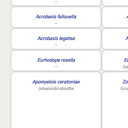
-
3
Acrobasis fallouella
-
2
2
Acrobasis legatea
A
-
2
Eurhodope rosella
Eu
-
Ge
Apomyelois ceratoniae
Zo
Johannisbrotmotte
Gro