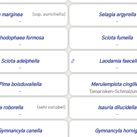
a marginea
(ssp. auriciliella)
Selagia argyrella
-
-
hodophaea formosa
Sciota fumella
-
-
Sciota adelphella
♂
Laodamia faecel
-
-
3
Pima boisduvaliella
Merulempista cingille
-
Tamarisken-Schmalzün
a roborella
(sehr variabel)
Isauria dilucidella
-
-
Gymnancyla canella
Gymnancyla hornig