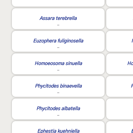
2
Assara terebrella
-
Euzophera fuliginosella
-
Homoeosoma sinuella
Ho
-
Phycitodes binaevella
P
-
3
Phycitodes albatella
-
2
Ephestia kuehniella
E