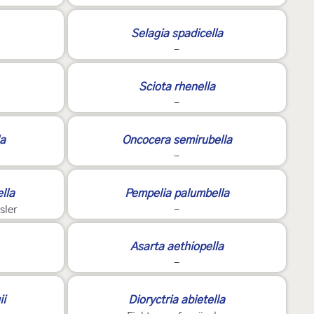
Selagia spadicella
-
Sciota rhenella
-
la
Oncocera semirubella
-
lla
Pempelia palumbella
sler
-
Asarta aethiopella
-
ii
Dioryctria abietella