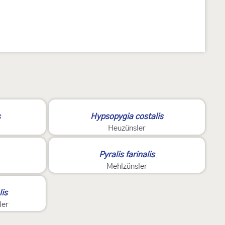
2
s
Hypsopygia costalis
Heuzünsler
3
Pyralis farinalis
Mehlzünsler
is
ler