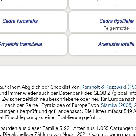
-
-
Cadra furcatella
Cadra figulilella
-
Feigenmotte
3
Amyelois transitella
Anerastia lotella
-
-
auf einem Abgleich der Checklist von
Karsholt & Razowski (19
 und immer wieder auch der Datenbank des GLOBIZ (global inf
. Zwischenzeitlich neu beschriebene oder neu für Europa nac
n - nach der Reihe "Pyraloidea of Europe" von
Slamka (2006, 
bungen überprüft und ggf. angepasst. Die Liste umfasst 549 A
t Einschleppung zu einer Etablierung geführt.
wurden aus dieser Familie 5.921 Arten aus 1.055 Gattungen b
 Die aktuellste Zählung von Nuss (2021) kommt, wenn man all