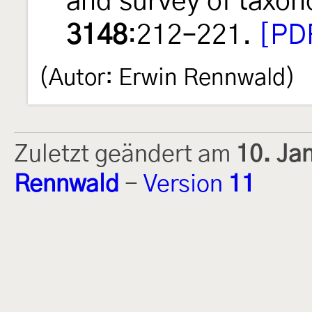
and survey of taxo
3148
:212–221.
[PDF
(Autor: Erwin Rennwald)
Zuletzt geändert am
10. Ja
Rennwald
-
Version
11