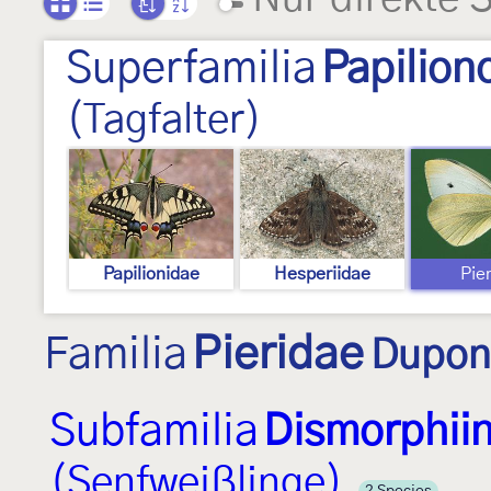
Superfamilia
Papilion
(Tagfalter)
Papilionidae
Hesperiidae
Pie
Familia
Pieridae
Dupon
Subfamilia
Dismorphii
(Senfweißlinge)
2 Species