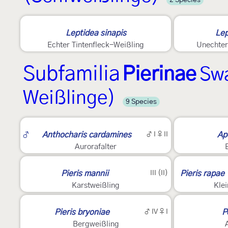
Leptidea sinapis
Lep
Echter Tintenfleck-Weißling
Unechter
Subfamilia
Pierinae
Sw
Weißlinge)
9 Species
4
2
♂
Anthocharis cardamines
♂ I ♀ II
Ap
Aurorafalter
2
4
Pieris mannii
III (II)
Pieris rapae
Karstweißling
Klei
3
4
Pieris bryoniae
♂ IV ♀ I
P
Bergweißling