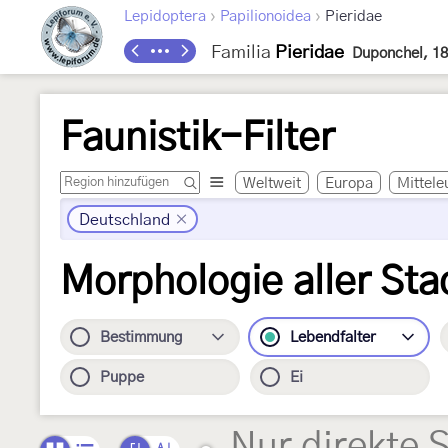
›
›
Lepidoptera
Papilionoidea
Pieridae
Familia
Pieridae
Duponchel, 1
Faunistik-Filter
Weltweit
Europa
Mittele
Deutschland
Morphologie aller Sta
Bestimmung
Lebendfalter
Puppe
Ei
Nur direkte 