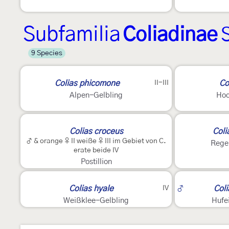
Subfamilia
Coliadinae
9 Species
3
5
Colias phicomone
II-III
Co
Alpen-Gelbling
Hoc
5
2
Colias croceus
Coli
♂ & orange ♀ II weiße ♀ III im Gebiet von C.
Rege
erate beide IV
Postillion
2
3
Colias hyale
IV
♂
Coli
Weißklee-Gelbling
Hufe