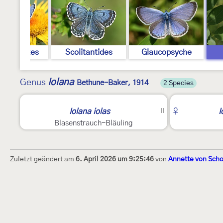
dophilotes
Scolitantides
Glaucopsyche
Iolana
Genus
Bethune-Baker, 1914
2 Species
?
5
Iolana iolas
II
♀
I
Blasenstrauch-Bläuling
Zuletzt geändert am
6. April 2026 um 9:25:46
von
Annette von Sch