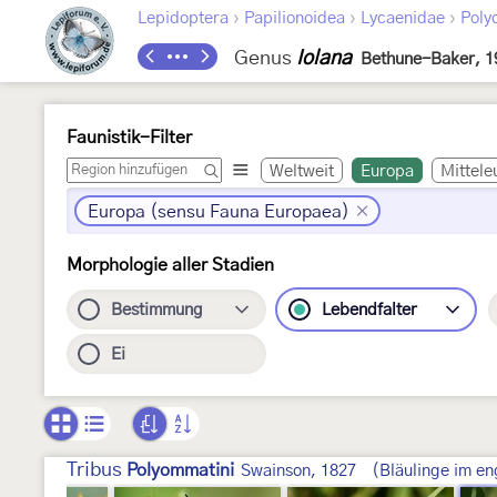
›
›
›
Lepidoptera
Papilionoidea
Lycaenidae
Poly
Genus
Iolana
Bethune-Baker, 1
Faunistik-Filter
Weltweit
Europa
Mittele
Europa (sensu Fauna Europaea)
Morphologie aller Stadien
Bestimmung
Lebendfalter
Ei
Tribus
Polyommatini
Swainson, 1827
(Bläulinge im en