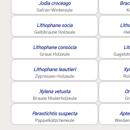
Jodia croceago
Brac
Safran-Wintereule
K
2
Lithophane socia
Lith
Gelbbraune Holzeule
Hel
Lithophane consocia
Li
Graue Holzeule
Gagelst
Lithophane leautieri
Xyl
Zypressen-Holzeule
Rol
Xylena vetusta
Or
Braune Moderholzeule
Gr
Parastichtis suspecta
Apte
Pappelkätzcheneule
Weiden