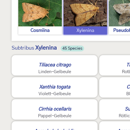
Cosmiina
Xylenina
Pseudo
Xylenina
Subtribus
45 Species
Tiliacea citrago
T
Linden-Gelbeule
Rot
Xanthia togata
C
Violett-Gelbeule
B
Cirrhia ocellaris
Su
Pappel-Gelbeule
Rötli
3
4