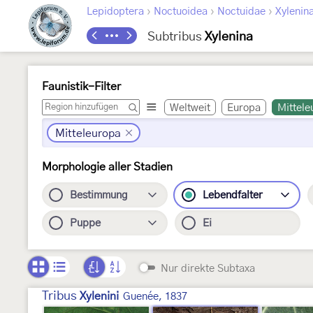
›
›
›
Lepidoptera
Noctuoidea
Noctuidae
Xylenin
Subtribus
Xylenina
Faunistik-Filter
Weltweit
Europa
Mittele
Mitteleuropa
Morphologie aller Stadien
Bestimmung
Lebendfalter
Puppe
Ei
Nur direkte Subtaxa
Tribus
Xylenini
Guenée, 1837