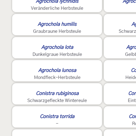
Agrochola lychnidis
Agroc
Veränderliche Herbsteule
2
Agrochola humilis
Ag
Graubraune Herbsteule
Schwarz
2
Agrochola lota
Agro
Dunkelgraue Herbsteule
Gelb
2
Agrochola lunosa
Co
Mondfleck-Herbsteule
Heid
Conistra rubiginosa
Con
Schwarzgefleckte Wintereule
Ein
2
Conistra torrida
Con
-
R