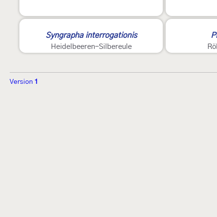
Syngrapha interrogationis
P
Heidelbeeren-Silbereule
Rö
Version
1