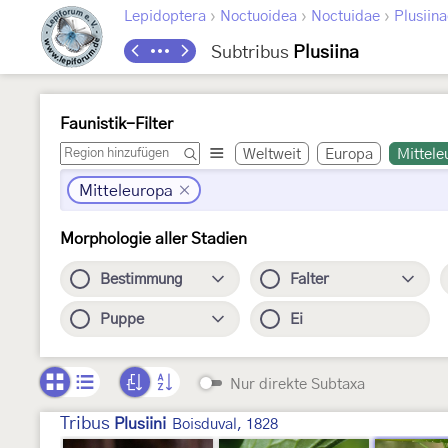
›
›
›
Lepidoptera
Noctuoidea
Noctuidae
Plusiin
Subtribus
Plusiina
Faunistik-Filter
Weltweit
Europa
Mittele
Mitteleuropa
Morphologie aller Stadien
Bestimmung
Falter
Puppe
Ei
Nur direkte Subtaxa
Tribus
Plusiini
Boisduval, 1828