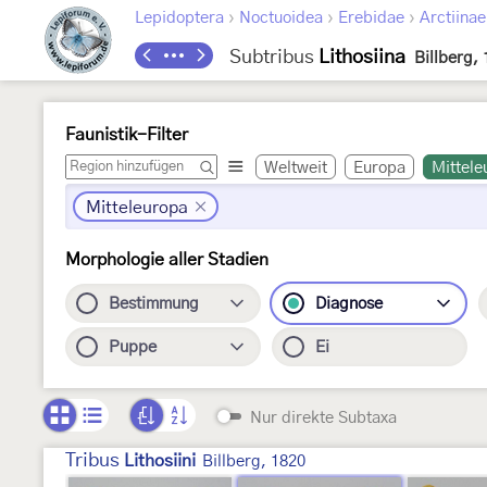
›
›
›
Lepidoptera
Noctuoidea
Erebidae
Arctiinae
Subtribus
Lithosiina
Billberg,
Faunistik-Filter
Weltweit
Europa
Mittele
Mitteleuropa
Morphologie aller Stadien
Bestimmung
Diagnose
Puppe
Ei
Nur direkte Subtaxa
Tribus
Lithosiini
Billberg, 1820