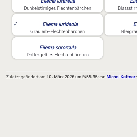
Eilema lutarella
Ei
Dunkelstirniges Flechtenbärchen
Blassstir
4
5
♂
Eilema lurideola
E
Grauleib-Flechtenbärchen
Bleigra
5
Eilema sororcula
Dottergelbes Flechtenbärchen
Zuletzt geändert am
10. März 2026 um 9:55:35
von
Michel Kettner