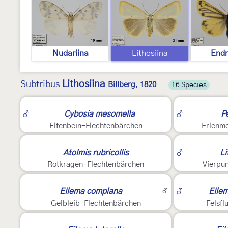
Nudariina
Lithosiina
Endr
Lithosiina
Subtribus
Billberg, 1820
16 Species
5
4
♂
Cybosia mesomella
♂
P
Elfenbein-Flechtenbärchen
Erlenm
5
4
Atolmis rubricollis
♂
Li
Rotkragen-Flechtenbärchen
Vierpu
5
2
Eilema complana
♂
♂
Eile
Gelbleib-Flechtenbärchen
Felsfl
5
5