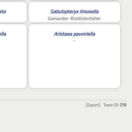
ata
Sabulopteryx limosella
Gamander-Blatttütenfalter
lla
Aristaea pavoniella
-
[Export]
Taxon ID:
219