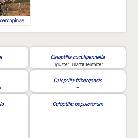
cercopinae
a
Caloptilia cuculipennella
Liguster-Blatttütenfalter
Caloptilia fribergensis
ter
-
la
Caloptilia populetorum
-