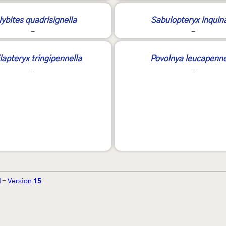
lybites quadrisignella
Sabulopteryx inquin
-
-
lapteryx tringipennella
Povolnya leucapenne
-
-
d
-
Version
15