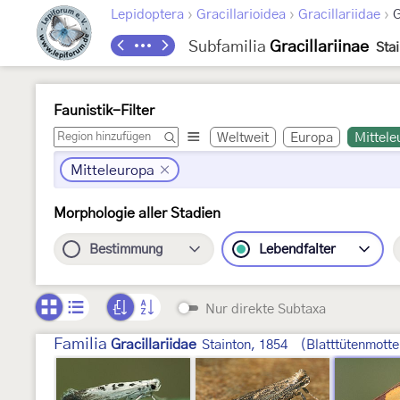
›
›
›
Lepidoptera
Gracillarioidea
Gracillariidae
G
Subfamilia
Gracillariinae
Sta
Faunistik-Filter
Weltweit
Europa
Mittele
Mitteleuropa
Morphologie aller Stadien
Bestimmung
Lebendfalter
Nur direkte Subtaxa
Familia
Gracillariidae
Stainton, 1854
(Blatttütenmotte