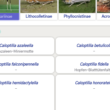
lariinae
Lithocolletinae
Phyllocnistinae
Acro
Caloptilia azaleella
Caloptilia betulicol
Azaleen-Miniermotte
-
optilia falconipennella
Caloptilia fidella
-
Hopfen-Blatttütenfal
2
optilia hemidactylella
Caloptilia honoratel
-
-