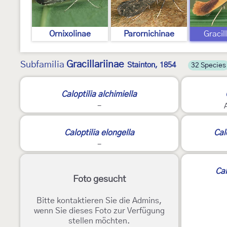
Ornixolinae
Parornichinae
Gracil
Gracillariinae
Subfamilia
Stainton, 1854
32 Species
Caloptilia alchimiella
-
Caloptilia elongella
Cal
-
Cal
Foto gesucht
Bitte kontaktieren Sie die Admins,
wenn Sie dieses Foto zur Verfügung
stellen möchten.