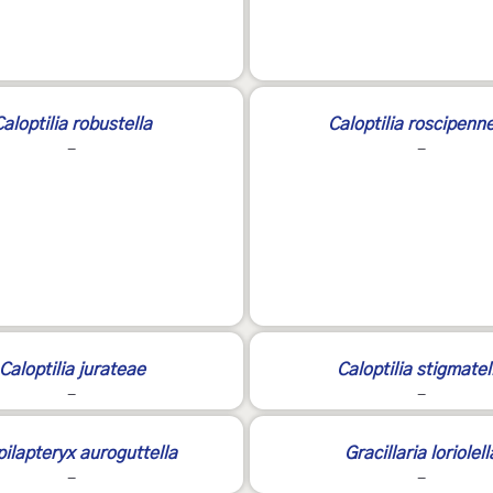
aloptilia robustella
Caloptilia roscipenne
-
-
Caloptilia jurateae
Caloptilia stigmatel
-
-
ilapteryx auroguttella
Gracillaria loriolell
-
-