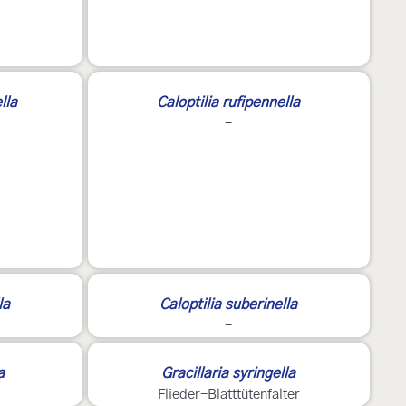
lla
Caloptilia rufipennella
-
la
Caloptilia suberinella
-
a
Gracillaria syringella
Flieder-Blatttütenfalter