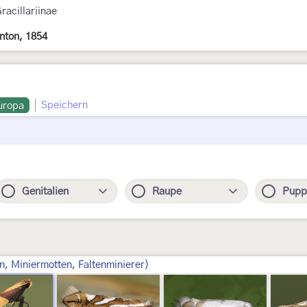
racillariinae
inton, 1854
Speichern
uropa
Genitalien
Raupe
Pupp
n, Miniermotten, Faltenminierer)