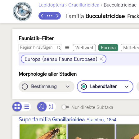
›
›
Lepidoptera
Gracillarioidea
Bucculatricidae
Familia
Bucculatricidae
Frack
Faunistik-Filter
Weltweit
Europa
Mittele
Europa (sensu Fauna Europaea)
Morphologie aller Stadien
Bestimmung
Lebendfalter
Nur direkte Subtaxa
Superfamilia
Gracillarioidea
Stainton, 1854