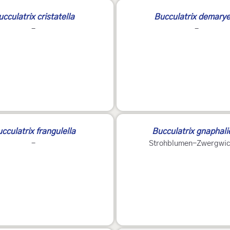
cculatrix cristatella
Bucculatrix demarye
-
-
cculatrix frangulella
Bucculatrix gnaphalie
-
Strohblumen-Zwergwic