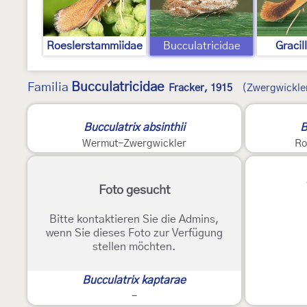
Roeslerstammiidae
Bucculatricidae
Gracil
Bucculatricidae
Familia
Fracker, 1915
(Zwergwickle
Bucculatrix absinthii
B
Wermut-Zwergwickler
Ro
Foto gesucht
Bitte kontaktieren Sie die Admins,
wenn Sie dieses Foto zur Verfügung
stellen möchten.
Bucculatrix kaptarae
-