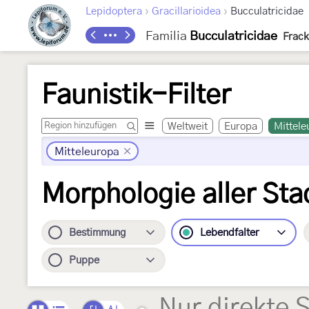
›
›
Lepidoptera
Gracillarioidea
Bucculatricidae
Familia
Bucculatricidae
Frack
Faunistik-Filter
Weltweit
Europa
Mittele
Mitteleuropa
Morphologie aller Sta
Bestimmung
Lebendfalter
Puppe
Nur direkte 