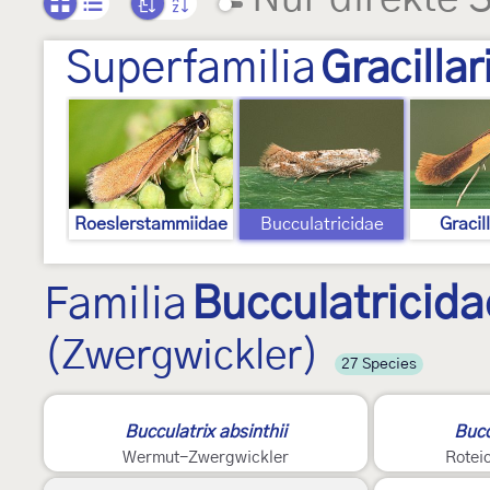
Superfamilia
Gracillar
Roeslerstammiidae
Bucculatricidae
Gracil
Familia
Bucculatricida
(Zwergwickler)
27 Species
Bucculatrix absinthii
Bucc
Wermut-Zwergwickler
Rotei