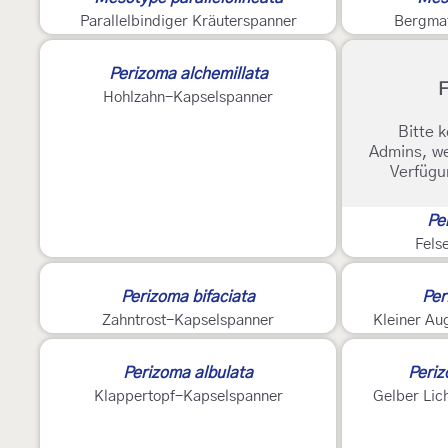
Parallelbindiger Kräuterspanner
Bergmat
Perizoma alchemillata
F
Hohlzahn-Kapselspanner
Bitte k
Admins, we
Verfügu
Pe
Fels
Perizoma bifaciata
Per
Zahntrost-Kapselspanner
Kleiner Au
2
2
Perizoma albulata
Periz
Klappertopf-Kapselspanner
Gelber Lic