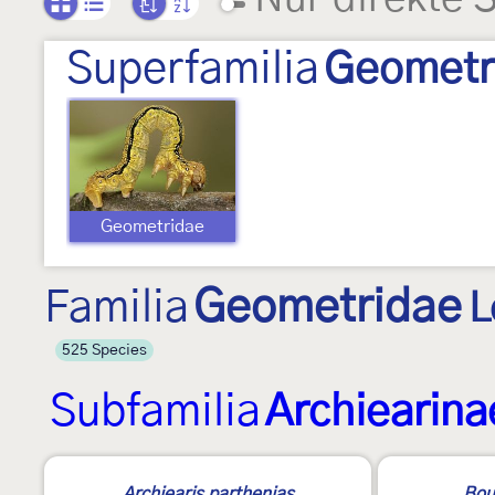
Superfamilia
Geometr
Geometridae
Familia
Geometridae
L
525 Species
Subfamilia
Archiearina
Archiearis parthenias
Bou