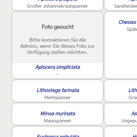
Großer Johanniskrautspanner
Sandheide
Chesias 
Foto gesucht
Spät
Bitte kontaktieren Sie die
Admins, wenn Sie dieses Foto zur
Verfügung stellen möchten.
Aplocera simpliciata
-
Lithostege farinata
Lit
Mehlspanner
Gra
3
Minoa murinata
As
Mausspanner
Ungepu
Euchoeca nebulata
Hy