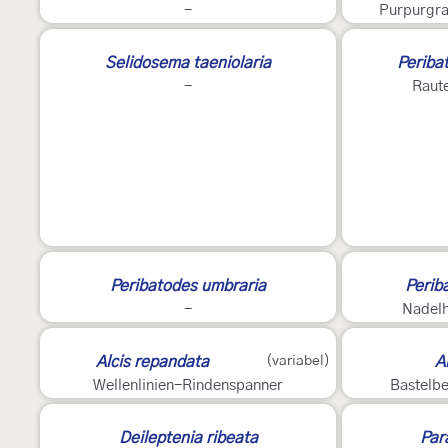
-
Purpurgra
Selidosema taeniolaria
Periba
-
Raut
2
Peribatodes umbraria
Perib
-
Nadelh
Alcis repandata
(variabel)
A
Wellenlinien-Rindenspanner
Bastelb
?
Deileptenia ribeata
Para