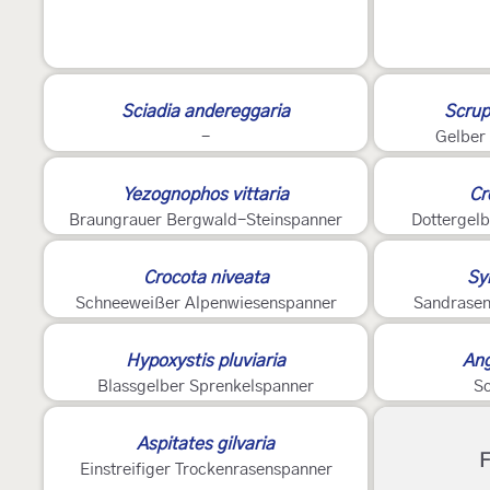
Sciadia andereggaria
Scrup
-
Gelber
Yezognophos vittaria
Cr
Braungrauer Bergwald-Steinspanner
Dottergel
2
2
Crocota niveata
Sy
Schneeweißer Alpenwiesenspanner
Sandrasen
Hypoxystis pluviaria
Ang
Blassgelber Sprenkelspanner
Sc
Aspitates gilvaria
F
Einstreifiger Trockenrasenspanner