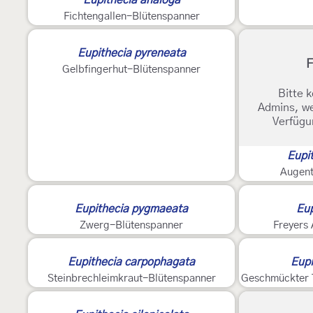
Fichtengallen-Blütenspanner
2
Eupithecia pyreneata
F
Gelbfingerhut-Blütenspanner
Bitte k
Admins, we
Verfügu
Eupi
Augent
2
Eupithecia pygmaeata
Eup
Zwerg-Blütenspanner
Freyers
3
Eupithecia carpophagata
Eupi
Steinbrechleimkraut-Blütenspanner
Geschmückter 