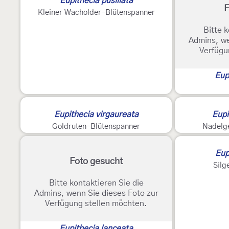
Eupithecia pusillata
F
Kleiner Wacholder-Blütenspanner
Bitte k
Admins, we
Verfügu
Eup
2
Eupithecia virgaureata
Eupi
Goldruten-Blütenspanner
Nadelg
2
Eup
Foto gesucht
Silg
Bitte kontaktieren Sie die
Admins, wenn Sie dieses Foto zur
Verfügung stellen möchten.
Eupithecia lanceata