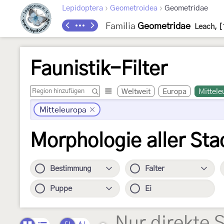
›
›
Lepidoptera
Geometroidea
Geometridae
Familia
Geometridae
Leach, [
Faunistik-Filter
Weltweit
Europa
Mittele
Mitteleuropa
Morphologie aller Sta
Bestimmung
Falter
Puppe
Ei
Nur direkte 