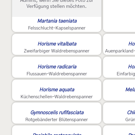
Admins, wenn Sie dieses Foto zur
Verfügung stellen möchten.
Martania taeniata
Felsschlucht-Kapselspanner
Horisme vitalbata
Hor
Zweifarbiger Waldrebenspanner
Auenparkland
Horisme radicaria
Ho
Flussauen-Waldrebenspanner
Einfarbi
3
Horisme aquata
Mela
Küchenschellen-Waldrebenspanner
3
Gymnoscelis rufifasciata
Chl
Rotgebänderter Blütenspanner
Grün