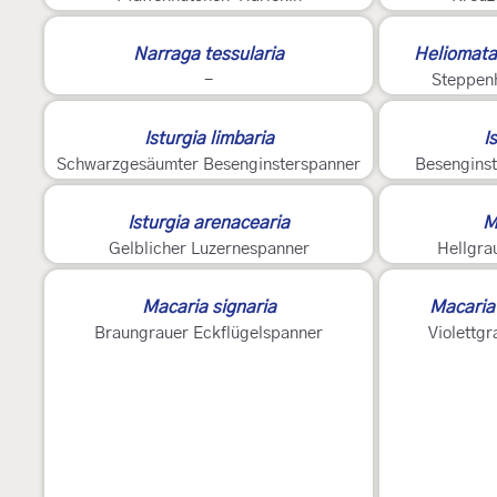
Narraga tessularia
Heliomata
-
Steppen
Isturgia limbaria
I
Schwarzgesäumter Besenginsterspanner
Besengins
Isturgia arenacearia
M
Gelblicher Luzernespanner
Hellgra
Macaria signaria
Macaria 
Braungrauer Eckflügelspanner
Violettg