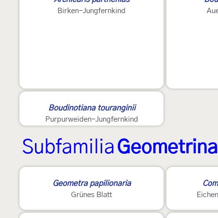
Birken-Jungfernkind
Aue
Boudinotiana touranginii
Purpurweiden-Jungfernkind
Subfamilia
Geometrin
Geometra papilionaria
Comi
Grünes Blatt
Eiche