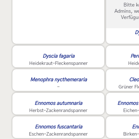
Bitte k
Admins, we
Verfügu
D
Dyscia fagaria
Perc
Heidekraut-Fleckenspanner
Heid
3
Menophra nycthemeraria
Cleo
-
Grüner F
Ennomos autumnaria
Ennomos 
Herbst-Zackenrandspanner
Eichen
Ennomos fuscantaria
En
Eschen-Zackenrandspanner
Birken