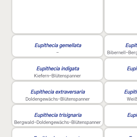
2
2
Eupithecia gemellata
Eupit
-
Bibernell-Ber
Eupithecia indigata
Eupi
Kiefern-Blütenspanner
2
5
Eupithecia extraversaria
Eupit
Doldengewächs-Blütenspanner
Weiß
Eupithecia trisignaria
Eupi
Bergwald-Doldengewächs-Blütenspanner