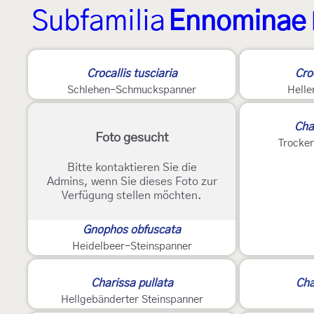
Subfamilia
Ennominae
3
Crocallis tusciaria
Cro
Schlehen-Schmuckspanner
Hell
Cha
Foto gesucht
Trocke
Bitte kontaktieren Sie die
Admins, wenn Sie dieses Foto zur
Verfügung stellen möchten.
Gnophos obfuscata
Heidelbeer-Steinspanner
Charissa pullata
Cha
Hellgebänderter Steinspanner
E