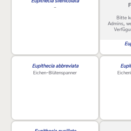
Eupithecia silenicolata
F
-
Bitte k
Admins, we
Verfügu
Eup
2
Eupithecia abbreviata
Eupi
Eichen-Blütenspanner
Eichen
3