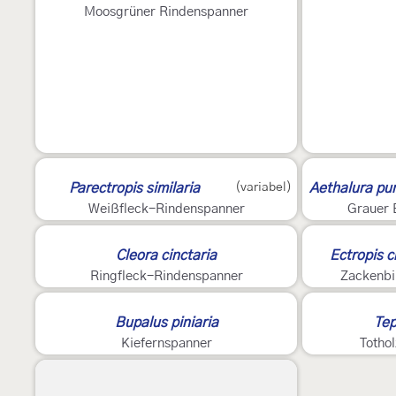
Moosgrüner Rindenspanner
Parectropis similaria
(variabel)
Aethalura pu
Weißfleck-Rindenspanner
Grauer 
2
Cleora cinctaria
Ectropis c
Ringfleck-Rindenspanner
Zackenbi
Bupalus piniaria
Tep
Kiefernspanner
Totho