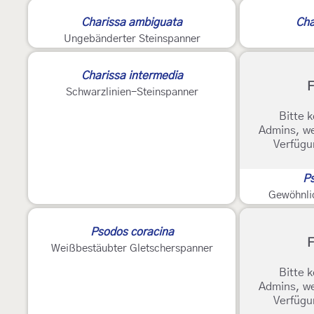
2
Charissa ambiguata
Cha
Ungebänderter Steinspanner
2
Charissa intermedia
F
Schwarzlinien-Steinspanner
Bitte k
Admins, we
Verfügu
Ps
Gewöhnli
Psodos coracina
F
Weißbestäubter Gletscherspanner
Bitte k
Admins, we
Verfügu