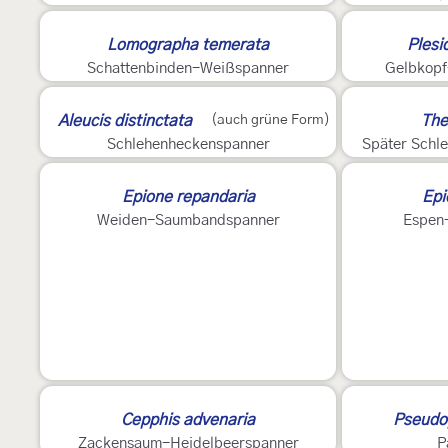
Lomographa temerata
Plesi
Schattenbinden-Weißspanner
Gelbkopf
2
Aleucis distinctata
(auch grüne Form)
The
Schlehenheckenspanner
Später Schl
Epione repandaria
Epi
Weiden-Saumbandspanner
Espen
Cepphis advenaria
Pseudo
Zackensaum-Heidelbeerspanner
P