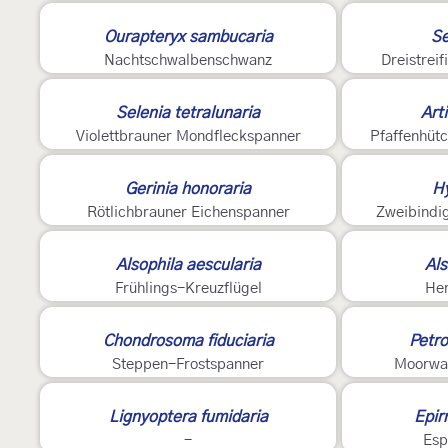
2
Ourapteryx sambucaria
Se
Nachtschwalbenschwanz
Dreistrei
Selenia tetralunaria
Art
Violettbrauner Mondfleckspanner
Pfaffenhüt
2
Gerinia honoraria
Hy
Rötlichbrauner Eichenspanner
Zweibindi
Alsophila aescularia
Als
Frühlings-Kreuzflügel
Her
Chondrosoma fiduciaria
Petro
Steppen-Frostspanner
Moorwal
Lignyoptera fumidaria
Epir
-
Esp
E