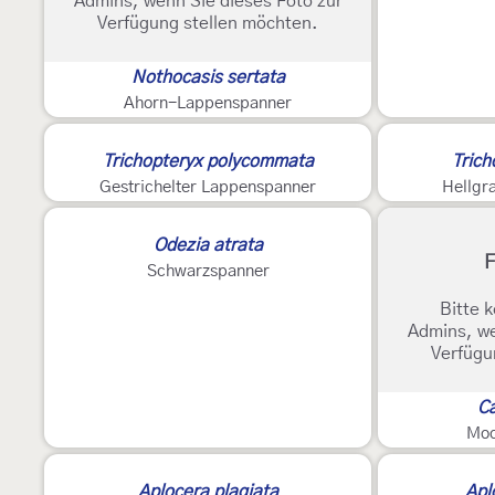
Admins, wenn Sie dieses Foto zur
Verfügung stellen möchten.
Nothocasis sertata
Ahorn-Lappenspanner
2
Trichopteryx polycommata
Trich
Gestrichelter Lappenspanner
Hellgr
Odezia atrata
F
Schwarzspanner
Bitte k
Admins, we
Verfügu
Ca
Moo
Aplocera plagiata
Apl