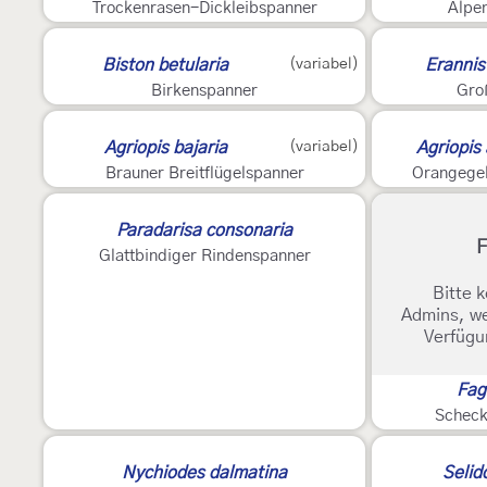
Trockenrasen-Dickleibspanner
Alpe
2
2
Biston betularia
(variabel)
Erannis 
Birkenspanner
Gro
Agriopis bajaria
(variabel)
Agriopis 
Brauner Breitflügelspanner
Orangegel
Paradarisa consonaria
F
Glattbindiger Rindenspanner
Bitte k
Admins, we
Verfügu
Fag
Scheck
E
3
Nychiodes dalmatina
Selid