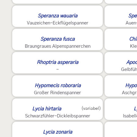
Speranza wauaria
Spe
Vauzeichen-Eckflügelspanner
Auen
2
Speranza fusca
Chi
Braungraues Alpenspannerchen
Kle
?
2
Rhoptria asperaria
Apoc
-
Gelbfüh
2
Hypomecis roboraria
Hypom
Großer Rindenspanner
Aschgr
Lycia hirtaria
(variabel)
L
Schwarzfühler-Dickleibspanner
Isabel
2
Lycia zonaria