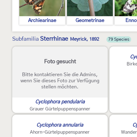
Archiearinae
Geometrinae
Enno
Sterrhinae
Subfamilia
Meyrick, 1892
79 Species
Cy
Foto gesucht
Birk
Bitte kontaktieren Sie die Admins,
wenn Sie dieses Foto zur Verfügung
stellen möchten.
Cyclophora pendularia
Grauer Gürtelpuppenspanner
Cyclophora annularia
Cy
Ahorn-Gürtelpuppenspanner
Wander