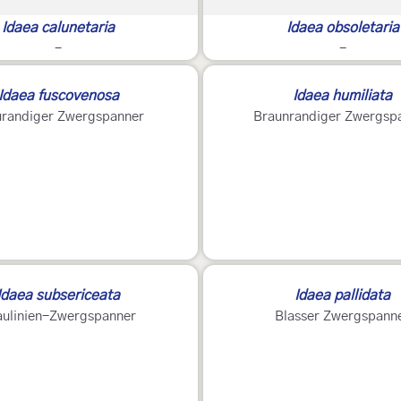
Idaea calunetaria
Idaea obsoletaria
-
-
Idaea fuscovenosa
Idaea humiliata
randiger Zwergspanner
Braunrandiger Zwergsp
Idaea subsericeata
Idaea pallidata
aulinien-Zwergspanner
Blasser Zwergspann