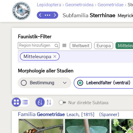
›
›
›
Lepidoptera
Geometroidea
Geometridae
St
Subfamilia
Sterrhinae
Meyrick
Faunistik-Filter
Weltweit
Europa
Mittele
Mitteleuropa
Morphologie aller Stadien
Bestimmung
Lebendfalter (ventral)
Nur direkte Subtaxa
Familia
Geometridae
Leach, [1815]
(Spanner)