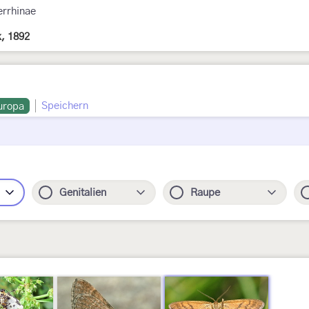
errhinae
, 1892
Speichern
uropa
Genitalien
Raupe