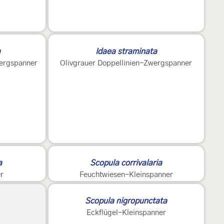
a
Idaea straminata
wergspanner
Olivgrauer Doppellinien-Zwergspanner
a
Scopula corrivalaria
r
Feuchtwiesen-Kleinspanner
Scopula nigropunctata
Eckflügel-Kleinspanner