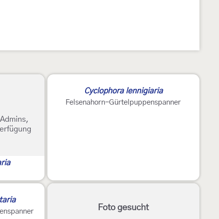
Cyclophora lennigiaria
Felsenahorn-Gürtelpuppenspanner
e Admins,
Verfügung
ria
taria
Foto gesucht
penspanner