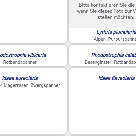
Bitte kontaktieren Sie di
wenn Sie dieses Foto zur 
stellen möchten.
Lythria plumulari
Alpen-Purpurspann
odostrophia vibicaria
Rhodostrophia cala
Rotbandspanner
Besenginster-Rotbandsp
Idaea aureolaria
Idaea flaveolaria
er Magerrasen-Zwergspanner
-