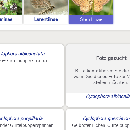
minae
Larentiinae
Sterrhinae
clophora albipunctata
Foto gesucht
en-Gürtelpuppenspanner
Bitte kontaktieren Sie di
wenn Sie dieses Foto zur 
stellen möchten.
Cyclophora albiocella
-
clophora puppillaria
Cyclophora quercimon
nder Gürtelpuppenspanner
Gelbroter Eichen-Gürtelpup