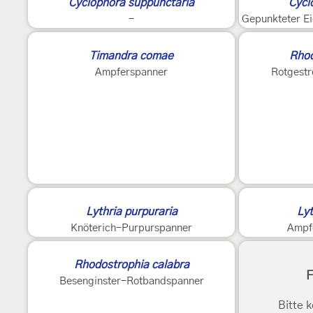
Cyclophora suppunctaria
Cycl
-
Gepunkteter E
2
2
Timandra comae
Rhod
Ampferspanner
Rotgestr
Lythria purpuraria
Lyt
Knöterich-Purpurspanner
Ampf
Rhodostrophia calabra
F
Besenginster-Rotbandspanner
Bitte k