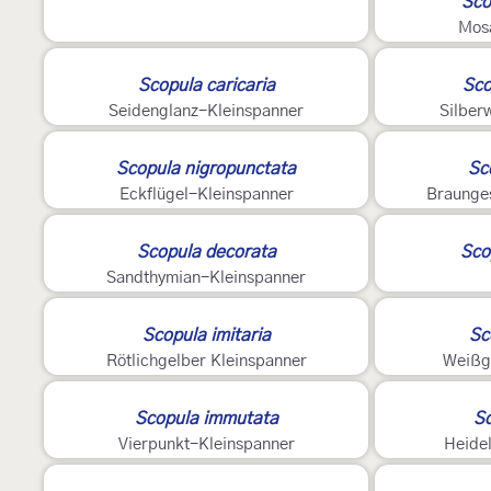
Sco
Mos
Scopula caricaria
Sco
Seidenglanz-Kleinspanner
Silber
2
Scopula nigropunctata
Sc
Eckflügel-Kleinspanner
Braunges
Scopula decorata
Sco
Sandthymian-Kleinspanner
Scopula imitaria
Sc
Rötlichgelber Kleinspanner
Weißg
Scopula immutata
Sc
Vierpunkt-Kleinspanner
Heide