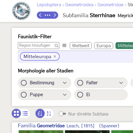
›
›
›
Lepidoptera
Geometroidea
Geometridae
St
Subfamilia
Sterrhinae
Meyrick
Faunistik-Filter
Weltweit
Europa
Mittele
Mitteleuropa
Morphologie aller Stadien
Bestimmung
Falter
Puppe
Ei
Nur direkte Subtaxa
Familia
Geometridae
Leach, [1815]
(Spanner)