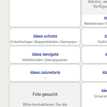
Admins, we
Verfügu
I
Wellenlinien
Idaea ochrata
I
Ockerfarbiger Steppenheiden-Zwergspanner
Südli
3
Idaea laevigata
I
Mittelbinden-Zwergspanner
Idaea calunetaria
Id
-
2
Ida
Foto gesucht
Grauran
Bitte kontaktieren Sie die