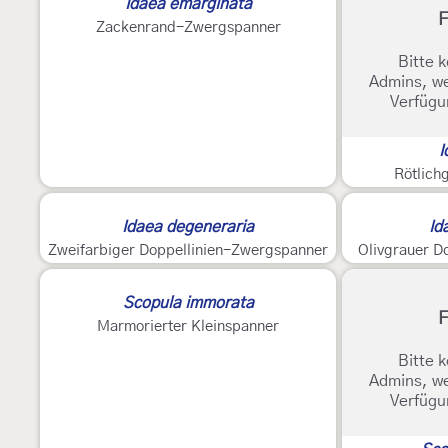
Idaea emarginata
F
Zackenrand-Zwergspanner
Bitte k
Admins, we
Verfügu
I
Rötlich
2
Idaea degeneraria
Id
Zweifarbiger Doppellinien-Zwergspanner
Olivgrauer D
Scopula immorata
F
Marmorierter Kleinspanner
Bitte k
Admins, we
Verfügu