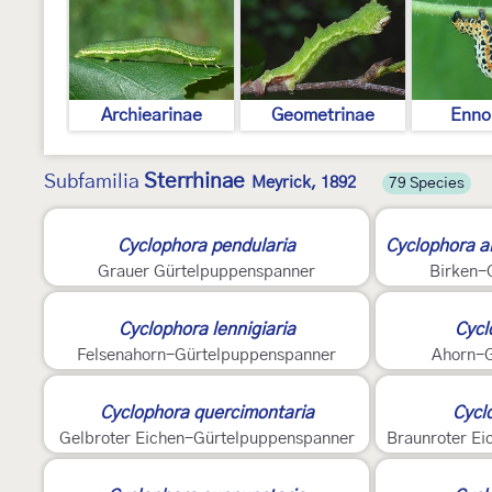
Archiearinae
Geometrinae
Enno
Sterrhinae
Subfamilia
Meyrick, 1892
79 Species
2
4
Cyclophora pendularia
Cyclophora a
Grauer Gürtelpuppenspanner
Birken-
Cyclophora lennigiaria
Cycl
Felsenahorn-Gürtelpuppenspanner
Ahorn-G
2
Cyclophora quercimontaria
Cyclo
Gelbroter Eichen-Gürtelpuppenspanner
Braunroter E
3