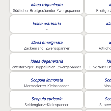
Idaea trigeminata
I
Südlicher Breitgesäumter Zwergspanner
Breitge
E
2
Idaea ostrinaria
Ida
-
3
2
Idaea emarginata
I
Zackenrand-Zwergspanner
Rötlich
4
2
Idaea degeneraria
Id
Zweifarbiger Doppellinien-Zwergspanner
Olivgrauer D
2
2
Scopula immorata
Sco
Marmorierter Kleinspanner
Mos
Scopula caricaria
Sco
Seidenglanz-Kleinspanner
Silber