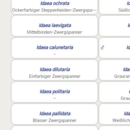
Idaea ochrata
I
Ockerfarbiger Steppenheiden-Zwergspanner
Südli
3
Idaea laevigata
I
Mittelbinden-Zwergspanner
6
Idaea calunetaria
♂
I
-
2
Idaea dilutaria
Ida
Einfarbiger Zwergspanner
Grauran
2
4
Idaea politaria
-
Grau
2
Idaea pallidata
Ida
Blasser Zwergspanner
Weißlic
2