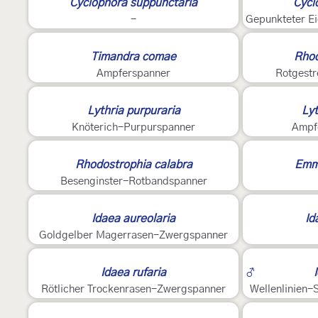
Cyclophora suppunctaria
Cycl
-
Gepunkteter E
2
3
Timandra comae
Rhod
Ampferspanner
Rotgestr
2
2
Lythria purpuraria
Lyt
Knöterich-Purpurspanner
Ampf
3
2
Rhodostrophia calabra
Emmi
Besenginster-Rotbandspanner
2
2
Idaea aureolaria
Id
Goldgelber Magerrasen-Zwergspanner
2
3
Idaea rufaria
♂
Rötlicher Trockenrasen-Zwergspanner
Wellenlinien
2
2