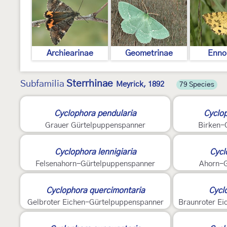
Archiearinae
Geometrinae
Enno
Sterrhinae
Subfamilia
Meyrick, 1892
79 Species
2
Cyclophora pendularia
Cyclop
Grauer Gürtelpuppenspanner
Birken-
4
2
Cyclophora lennigiaria
Cycl
Felsenahorn-Gürtelpuppenspanner
Ahorn-G
2
2
Cyclophora quercimontaria
Cyclo
Gelbroter Eichen-Gürtelpuppenspanner
Braunroter E
3
3