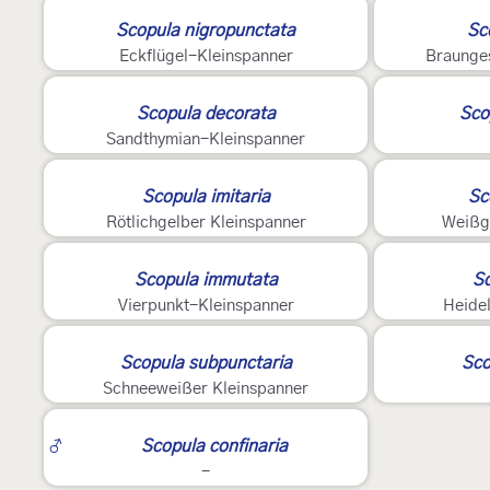
2
3
Scopula nigropunctata
Sc
Eckflügel-Kleinspanner
Braunges
3
Scopula decorata
Sco
Sandthymian-Kleinspanner
2
Scopula imitaria
Sc
Rötlichgelber Kleinspanner
Weißg
2
2
Scopula immutata
Sc
Vierpunkt-Kleinspanner
Heide
2
Scopula subpunctaria
Sco
Schneeweißer Kleinspanner
4
♂
Scopula confinaria
-