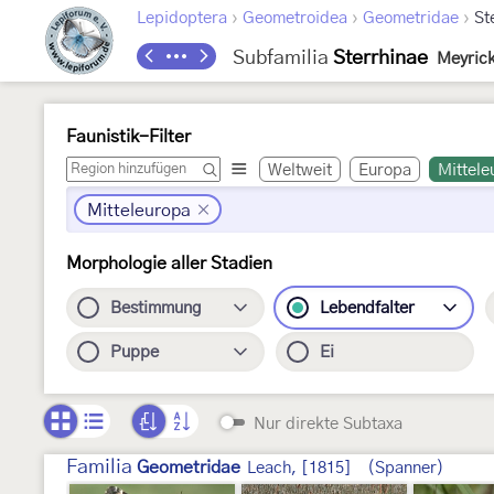
›
›
›
Lepidoptera
Geometroidea
Geometridae
St
Subfamilia
Sterrhinae
Meyrick
Faunistik-Filter
Weltweit
Europa
Mittele
Mitteleuropa
Morphologie aller Stadien
Bestimmung
Lebendfalter
Puppe
Ei
Nur direkte Subtaxa
Familia
Geometridae
Leach, [1815]
(Spanner)