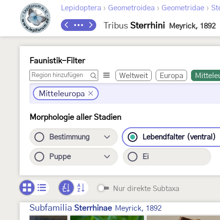
›
›
›
Lepidoptera
Geometroidea
Geometridae
St
Tribus
Sterrhini
Meyrick, 1892
Faunistik-Filter
Weltweit
Europa
Mittele
Mitteleuropa
Morphologie aller Stadien
Bestimmung
Lebendfalter (ventral)
Puppe
Ei
Nur direkte Subtaxa
Subfamilia
Sterrhinae
Meyrick, 1892