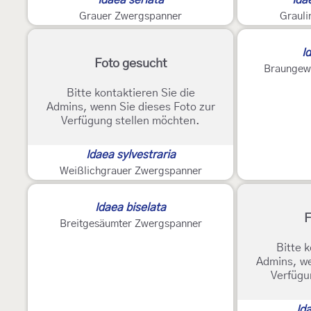
Idaea seriata
Ida
Grauer Zwergspanner
Graul
I
Foto gesucht
Braungew
Bitte kontaktieren Sie die
Admins, wenn Sie dieses Foto zur
Verfügung stellen möchten.
Idaea sylvestraria
Weißlichgrauer Zwergspanner
Idaea biselata
F
Breitgesäumter Zwergspanner
Bitte k
Admins, we
Verfügu
Id