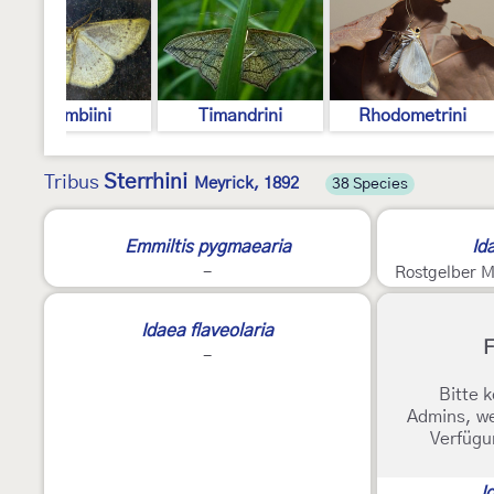
Cosymbiini
Timandrini
Rhodometrini
Sterrhini
Tribus
Meyrick, 1892
38 Species
Emmiltis pygmaearia
Id
-
Rostgelber 
Idaea flaveolaria
F
-
Bitte k
Admins, we
Verfügu
I