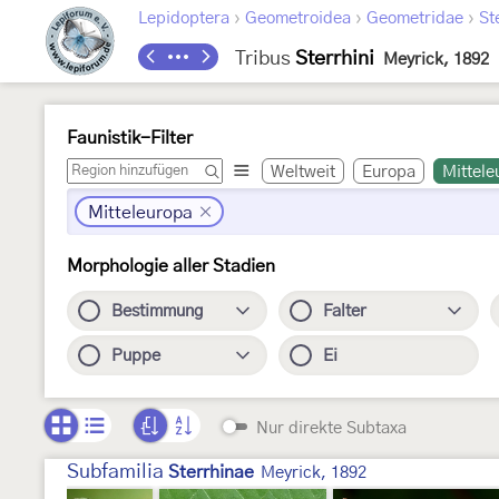
›
›
›
Lepidoptera
Geometroidea
Geometridae
St
Tribus
Sterrhini
Meyrick, 1892
Faunistik-Filter
Weltweit
Europa
Mittele
Mitteleuropa
Morphologie aller Stadien
Bestimmung
Falter
Puppe
Ei
Nur direkte Subtaxa
Subfamilia
Sterrhinae
Meyrick, 1892