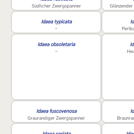
Südlicher Zwergspanner
Glänzender
Idaea typicata
I
-
Perlb
Idaea obsoletaria
I
-
He
2
Idaea fuscovenosa
I
Graurandiger Zwergspanner
Braunra