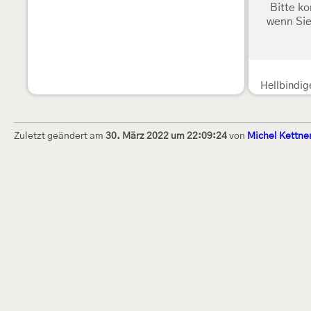
Bitte ko
wenn Sie
Hellbindig
Zuletzt geändert am
30. März 2022 um 22:09:24
von
Michel Kettne
Dieses Internetportal wurde am 16. Septembe
Raupen bestimmen" gegründet und am 23. De
(technische Betreuung) übernommen. Seit 20