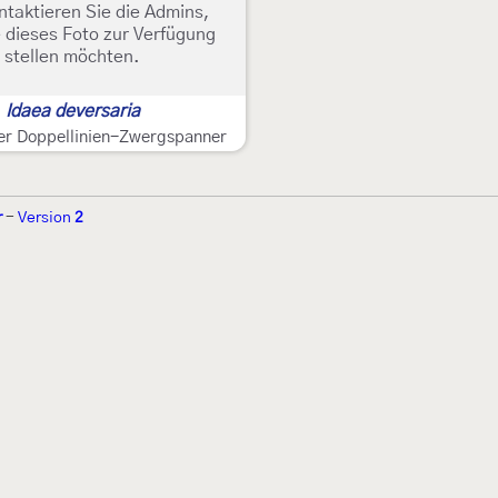
ntaktieren Sie die Admins,
 dieses Foto zur Verfügung
stellen möchten.
Idaea deversaria
er Doppellinien-Zwergspanner
r
-
Version
2
r 2002 von
Walter Schön
(
www.schmetterling-raupe.de
) als "Forum Sc
zember 2004 von
Erwin Rennwald
(fachliche Supervision) und
Jürgen R
06 wird es vom gemeinnützigen
Lepiforum e.V.
getragen.