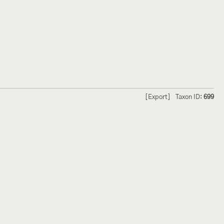
[Export]
Taxon ID:
699
hmetterlinge und
Lepiforum e.V.
odeland
Impressum