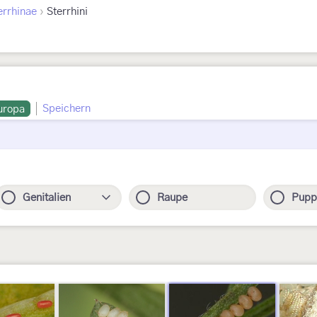
›
errhinae
Sterrhini
Speichern
uropa
Genitalien
Raupe
Pupp