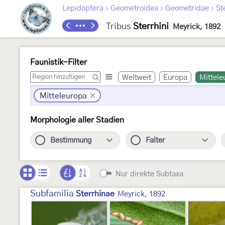
›
›
›
Lepidoptera
Geometroidea
Geometridae
St
Tribus
Sterrhini
Meyrick, 1892
Faunistik-Filter
Weltweit
Europa
Mittele
Mitteleuropa
Morphologie aller Stadien
Bestimmung
Falter
Nur direkte Subtaxa
Subfamilia
Sterrhinae
Meyrick, 1892