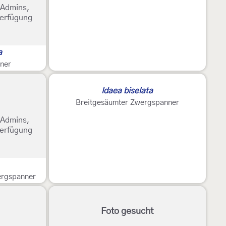
e Admins,
Verfügung
a
ner
2
Idaea biselata
Breitgesäumter Zwergspanner
e Admins,
Verfügung
ergspanner
Foto gesucht