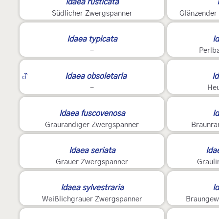
Idaea rusticata
Südlicher Zwergspanner
Glänzender
2
Idaea typicata
I
-
Perlb
6
♂
Idaea obsoletaria
I
-
He
2
2
Idaea fuscovenosa
I
Graurandiger Zwergspanner
Braunra
4
2
Idaea seriata
Ida
Grauer Zwergspanner
Graul
2
Idaea sylvestraria
I
Weißlichgrauer Zwergspanner
Braungew
2