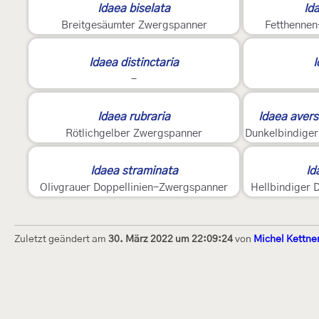
Idaea biselata
Id
Breitgesäumter Zwergspanner
Fetthennen
2
2
Idaea distinctaria
I
-
2
4
Idaea rubraria
Idaea avers
Rötlichgelber Zwergspanner
2
3
Idaea straminata
Id
Olivgrauer Doppellinien-Zwergspanner
Hellbindiger 
Zuletzt geändert am
30. März 2022 um 22:09:24
von
Michel Kettne