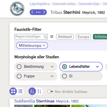
›
›
›
Lepidoptera
Geometroidea
Geometridae
St
Tribus
Sterrhini
Meyrick, 1892
Faunistik-Filter
Weltweit
Europa
Mittele
Mitteleuropa
Morphologie aller Stadien
Bestimmung
Lebendfalter
Puppe
Ei
Nur direkte Subtaxa
Subfamilia
Sterrhinae
Meyrick, 1892