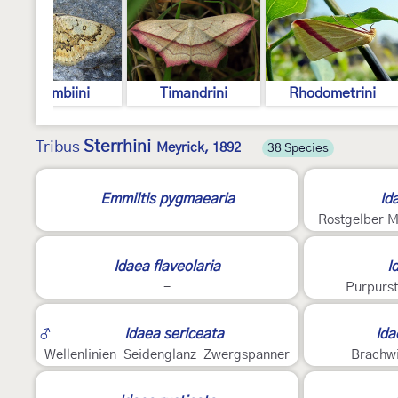
Cosymbiini
Timandrini
Rhodometrini
Sterrhini
Tribus
Meyrick, 1892
38 Species
2
3
Emmiltis pygmaearia
Id
-
Rostgelber 
2
2
Idaea flaveolaria
I
-
Purpurs
3
2
♂
Idaea sericeata
Ida
Wellenlinien-Seidenglanz-Zwergspanner
Brachw
2
2