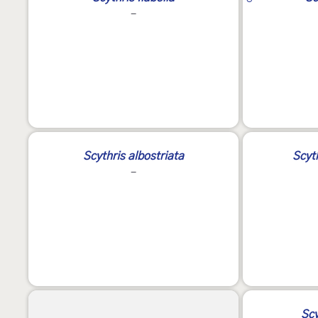
-
Scythris albostriata
Scyth
-
Scy