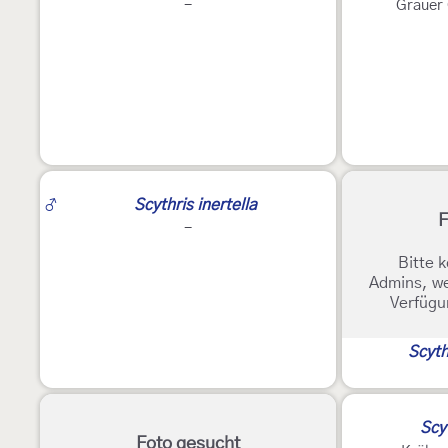
-
Grauer 
2
♂
Scythris inertella
F
-
Bitte k
Admins, we
Verfügu
Scyth
Scy
Foto gesucht