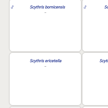
♂
Scythris bornicensis
♂
Sc
-
Scythris ericetella
Scyt
-