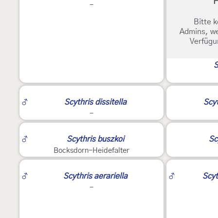
F
-
Bitte k
Admins, we
Verfügu
S
♂
Scythris dissitella
Scyt
-
2
♂
Scythris buszkoi
Sc
Bocksdorn-Heidefalter
♂
Scythris aerariella
♂
Scyt
-