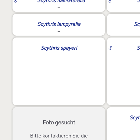
♂
Scythris flavilaterella
♂
S
-
Scythris lampyrella
Sc
-
3
2
Scythris speyeri
♂
S
-
Scyt
Foto gesucht
Bitte kontaktieren Sie die