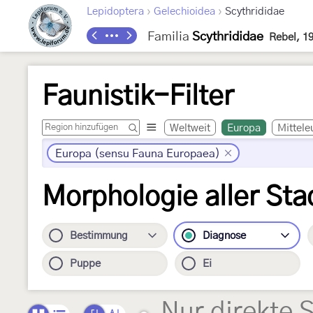
›
›
Lepidoptera
Gelechioidea
Scythrididae
Familia
Scythrididae
Rebel, 1
Faunistik-Filter
Weltweit
Europa
Mittele
Europa (sensu Fauna Europaea)
Morphologie aller Sta
Bestimmung
Diagnose
Puppe
Ei
Nur direkte 