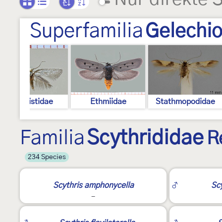
Superfamilia
Gelechio
Elachistidae
Ethmiidae
Stathmopodidae
Familia
Scythrididae
R
234 Species
3
2
Scythris amphonycella
♂
Sc
-
2