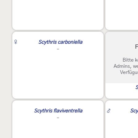
♀
Scythris carboniella
F
-
Bitte k
Admins, we
Verfügu
S
2
Scythris flaviventrella
♂
Scy
-