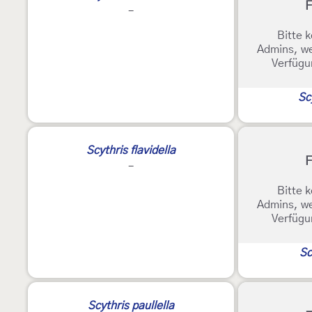
F
-
Bitte k
Admins, we
Verfügu
Sc
2
Scythris flavidella
F
-
Bitte k
Admins, we
Verfügu
Sc
Scythris paullella