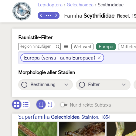
›
›
Lepidoptera
Gelechioidea
Scythrididae
Familia
Scythrididae
Rebel, 1
Faunistik-Filter
Weltweit
Europa
Mittele
Europa (sensu Fauna Europaea)
Morphologie aller Stadien
Bestimmung
Falter
Nur direkte Subtaxa
Superfamilia
Gelechioidea
Stainton, 1854