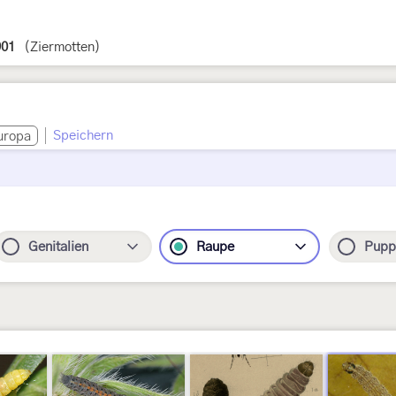
901
(Ziermotten)
Speichern
uropa
Genitalien
Raupe
Pupp