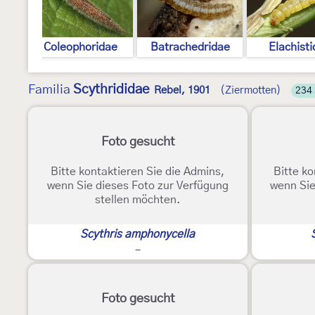
ht
ae
Coleophoridae
Batrachedridae
Elachist
Scythrididae
Familia
Rebel, 1901
(Ziermotten)
234 
Foto gesucht
Bitte kontaktieren Sie die Admins,
Bitte ko
wenn Sie dieses Foto zur Verfügung
wenn Sie
stellen möchten.
Scythris amphonycella
-
Foto gesucht