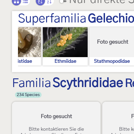
Superfamilia
Gelechio
Foto gesucht
Elachistidae
Ethmiidae
Stathmopodidae
Familia
Scythrididae
R
234 Species
Foto gesucht
F
Bitte kontaktieren Sie die
Bitte k