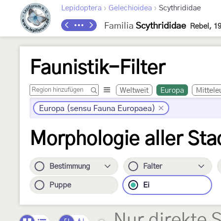
›
›
Lepidoptera
Gelechioidea
Scythrididae
Familia
Scythrididae
Rebel, 1
Faunistik-Filter
Weltweit
Europa
Mittele
Europa (sensu Fauna Europaea)
Morphologie aller Sta
Bestimmung
Falter
Puppe
Ei
Nur direkte 