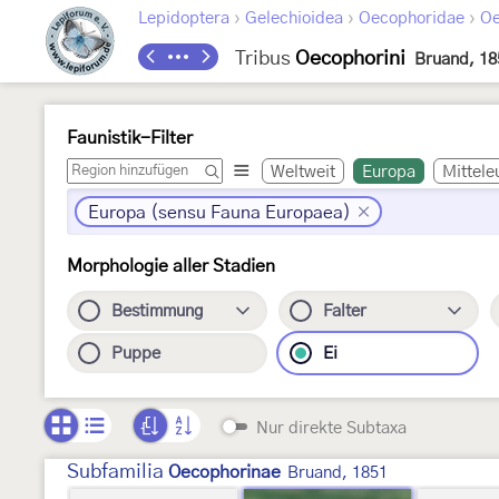
›
›
›
Lepidoptera
Gelechioidea
Oecophoridae
Oe
Tribus
Oecophorini
Bruand, 18
Faunistik-Filter
Weltweit
Europa
Mittele
Europa (sensu Fauna Europaea)
Morphologie aller Stadien
Bestimmung
Falter
Puppe
Ei
Nur direkte Subtaxa
Subfamilia
Oecophorinae
Bruand, 1851