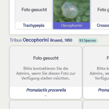
Foto gesucht
Foto 
Trachypepla
Oecophorini
Crosso
Oecophorini
Tribus
Bruand, 1850
93 Species
Foto gesucht
F
Bitte kontaktieren Sie die
Bitte k
Admins, wenn Sie dieses Foto zur
Admins, we
Verfügung stellen möchten.
Verfügu
Promalactis procerella
Promal
-