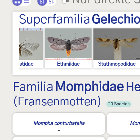
Superfamilia
Gelechio
Elachistidae
Ethmiidae
Stathmopodidae
Familia
Momphidae
He
(Fransenmotten)
20 Species
2
2
Mompha conturbatella
Mom
-