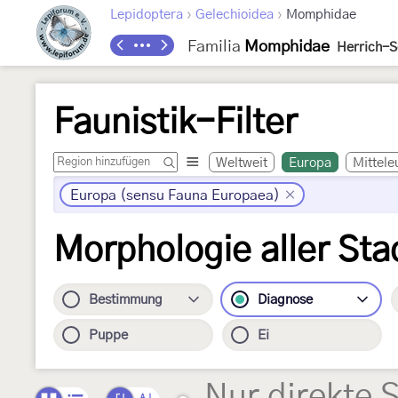
›
›
Lepidoptera
Gelechioidea
Momphidae
Familia
Momphidae
Herrich-S
Faunistik-Filter
Weltweit
Europa
Mittele
Europa (sensu Fauna Europaea)
Morphologie aller Sta
Bestimmung
Diagnose
Puppe
Ei
Nur direkte 