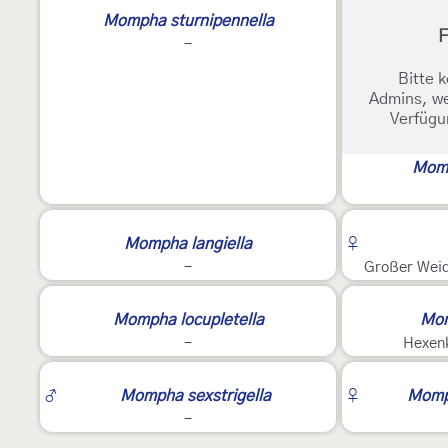
3
Mompha sturnipennella
F
-
Bitte k
Admins, we
Verfügu
Momp
3
Mompha langiella
♀
-
Großer Weid
2
2
Mompha locupletella
Mom
-
Hexenk
E
♂
Mompha sexstrigella
♀
Momph
-