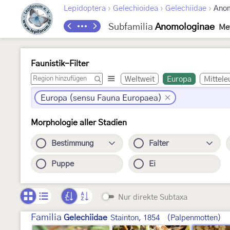
›
›
›
Lepidoptera
Gelechioidea
Gelechiidae
Anom
Subfamilia
Anomologinae
Mey
Faunistik-Filter
Weltweit
Europa
Mittele
Europa (sensu Fauna Europaea)
Morphologie aller Stadien
Bestimmung
Falter
Puppe
Ei
Nur direkte Subtaxa
Familia
Gelechiidae
Stainton, 1854
(Palpenmotten)