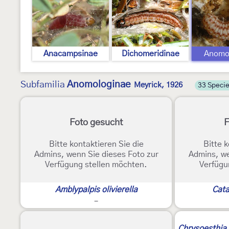
Anacampsinae
Dichomeridinae
Anomo
Anomologinae
Subfamilia
Meyrick, 1926
33 Speci
Foto gesucht
F
Bitte kontaktieren Sie die
Bitte k
Admins, wenn Sie dieses Foto zur
Admins, we
Verfügung stellen möchten.
Verfügu
Amblypalpis olivierella
Cata
-
2
Chrysoesthia 