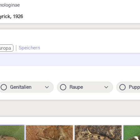
ologinae
rick, 1926
Speichern
uropa
Genitalien
Raupe
Pupp