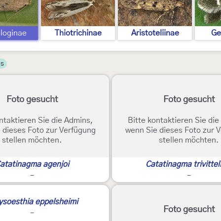
loginae
Thiotrichinae
Aristoteliinae
Ge
es
Foto gesucht
Foto gesucht
ntaktieren Sie die Admins,
Bitte kontaktieren Sie di
 dieses Foto zur Verfügung
wenn Sie dieses Foto zur 
stellen möchten.
stellen möchten.
atatinagma agenjoi
Catatinagma trivitte
-
-
ysoesthia eppelsheimi
Foto gesucht
-