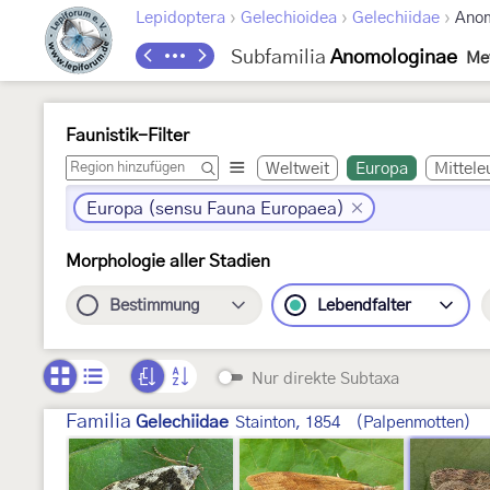
›
›
›
Lepidoptera
Gelechioidea
Gelechiidae
Anom
Subfamilia
Anomologinae
Mey
Faunistik-Filter
Weltweit
Europa
Mittele
Europa (sensu Fauna Europaea)
Morphologie aller Stadien
Bestimmung
Lebendfalter
Nur direkte Subtaxa
Familia
Gelechiidae
Stainton, 1854
(Palpenmotten)