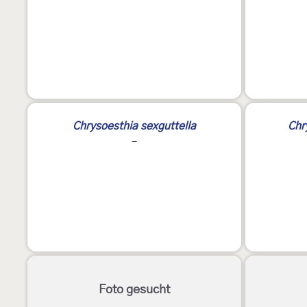
Chrysoesthia sexguttella
Chr
-
Foto gesucht