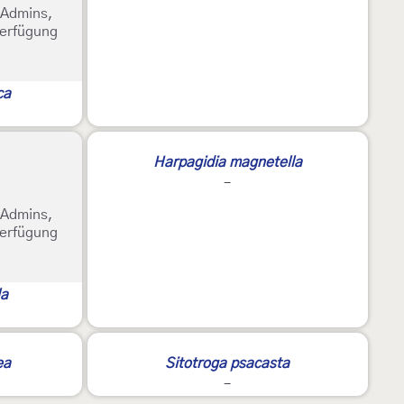
e Admins,
Verfügung
ca
Harpagidia magnetella
-
e Admins,
Verfügung
la
ea
Sitotroga psacasta
-