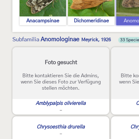
Anacampsinae
Dichomeridinae
Anomo
Anomologinae
Subfamilia
Meyrick, 1926
33 Speci
Foto gesucht
Bitte kontaktieren Sie die Admins,
Bitte ko
wenn Sie dieses Foto zur Verfügung
wenn Sie
stellen möchten.
Amblypalpis olivierella
C
-
Chrysoesthia drurella
Chr
-